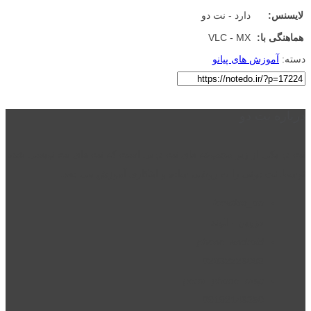
لایسنس:
دارد - نت دو
هماهنگی با:
VLC - MX
دسته:
آموزش های پیانو
درباره نت دو
نت دو یکی از زیر مجموعه های نت دونی است که نت های نت نویسی شده
توسط نت دونی را به روشی ساده و ابتکاری آموزش می دهد.
location_on
قزوین - الوند
phone_android
02832223098
perm_phone_msg
09192143350