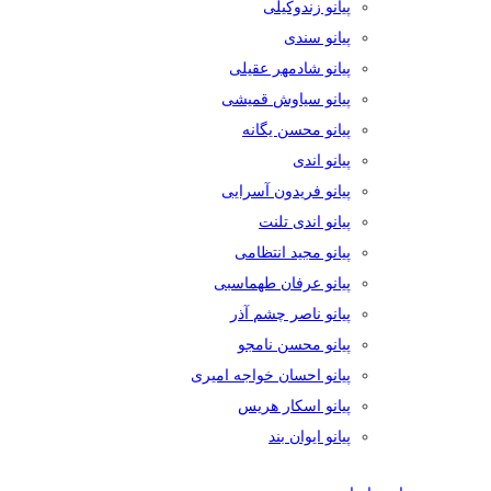
پیانو زندوکیلی
پیانو سندی
پیانو شادمهر عقیلی
پیانو سیاوش قمیشی
پیانو محسن یگانه
پیانو اندی
پیانو فریدون آسرایی
پیانو اندی تلنت
پیانو مجید انتظامی
پیانو عرفان طهماسبی
پیانو ناصر چشم آذر
پیانو محسن نامجو
پیانو احسان خواجه امیری
پیانو اسکار هریس
پیانو ایوان بند