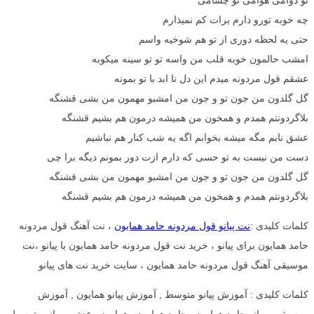
چه خوبه تورو دارم برات کم نمیذارم
حتی یه لحظه دوری از تو هم شوخیه واسم
امشب حالمون خوبه قلب من واسه تو تو سینه میکوبه
عشقم قول مردونه میدم این دل تا ابد با تو بمونه
گل گلدون من جون تو و جون من امشبو مهمون من بشی قشنگه
بلاگردونتم همدم و همخون من همیشه درمون هم بشیم قشنگه
عشق نابم مگه میشه بخوابم اگه یه شب کنار هم نباشیم
دست من نیست به تو حسی که دارم ازت دور بمونم دیگه برا چی
گل گلدون من جون تو و جون من امشبو مهمون من بشی قشنگه
بلاگردونتم همدم و همخون من همیشه درمون هم بشیم قشنگه
کلمات کلیدی :
نت پیانو قول مردونه حامد همایون
، نت آهنگ قول مردونه
حامد همایون برای پیانو ، خرید نت قول مردونه حامد همایون با پیانو ،نت
موسیقی آهنگ قول مردونه حامد همایون ، سایت خرید نت های پیانو
کلمات کلیدی : آموزش پیانو متوسط , آموزش پیانو همایون , آموزش
موسیقی , پیانو حامد همایون , حامد همایون , همایون , عزتی , پیانو متوسط ,