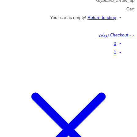
keyboard_arrow_up
Cart
Your cart is empty!
Return to shop
۰ تومان
-
Checkout
0
1