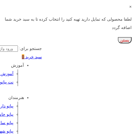
×
لطفا محصولی که تمایل دارید تهیه کنید را انتخاب کرده تا به سبد خرید شما
اضافه گردد
بستن
جستجو برای:
سبد خرید
0
آموزش
آموزش پی
نت پیانو
هنرمندان
پیانو دا
پیانو حا
پیانو سا
پیانو شه