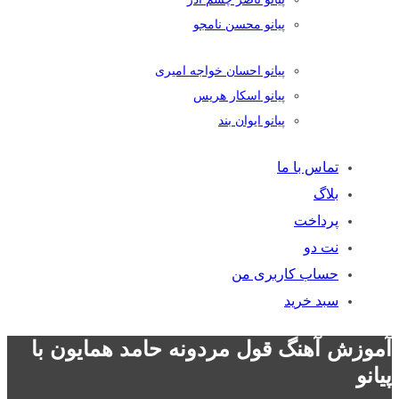
پیانو محسن نامجو
پیانو احسان خواجه امیری
پیانو اسکار هریس
پیانو ایوان بند
تماس با ما
بلاگ
پرداخت
نت دو
حساب کاربری من
سبد خرید
آموزش آهنگ قول مردونه حامد همایون با
پیانو