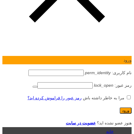
ورود
نام کاربری:
perm_identity
رمز عبور:
lock_open
مرا به خاطر داشته باش
رمز عبور را فراموش کرده اید؟
هنوز عضو نشده اید؟
عضویت در سایت
خانه