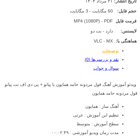
تاریخ انتشار:
۲۱ مرداد ۱۴۰۴
حجم فایل:
60 مگابایت - 3 مگابایت
فرمت فایل
MP4 (1080P) - PDF
لایسنس:
دارد - نت دو
هماهنگی با:
VLC - MX
توضیحات
نقد و بررسی‌ها (0)
سوال و جواب
ویدئو آموزش آهنگ قول مردونه حامد همایون با پیانو + پی دی اف نت پیانو
قول مردونه حامد همایون
آهنگ ساز : همایون
تنظیم این آموزش : عزتی
سطح آموزش : متوسط
مدت زمان ویدیو آموزشی : ۰۰:۰۲:۴۹