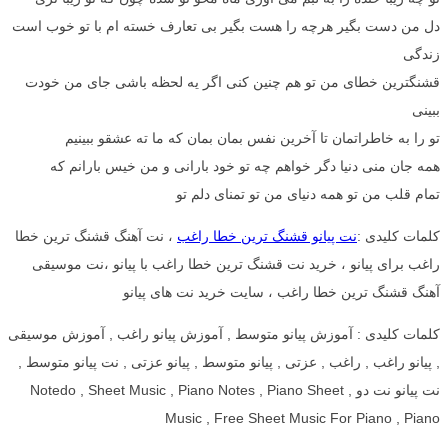
دل من دست بگیر هرچه را هست بگیر بی تعارف خسته ام با تو خوب است
زندگی
قشنگترین خطای من تو هم چنین کنی اگر یه لحظه باشی جای من خودت
ببینی
تو را به خاطراتمان تا آخرین نفس بمان بمان که ما ته عشقو ببینیم
همه جان منی دنیا دگر خواهم چه تو خود بارانی و من خیس بارانم که
تمام قلب من تو همه دنیای من تو تمنای دلم تو
کلمات کلیدی :
نت پیانو قشنگ ترین خطا راغب
، نت آهنگ قشنگ ترین خطا
راغب برای پیانو ، خرید نت قشنگ ترین خطا راغب با پیانو ،نت موسیقی
آهنگ قشنگ ترین خطا راغب ، سایت خرید نت های پیانو
کلمات کلیدی : آموزش پیانو متوسط , آموزش پیانو راغب , آموزش موسیقی
, پیانو راغب , راغب , عزتی , پیانو متوسط , پیانو عزتی , نت پیانو متوسط ,
نت پیانو نت دو , Notedo , Sheet Music , Piano Notes , Piano Sheet
Music , Free Sheet Music For Piano , Piano