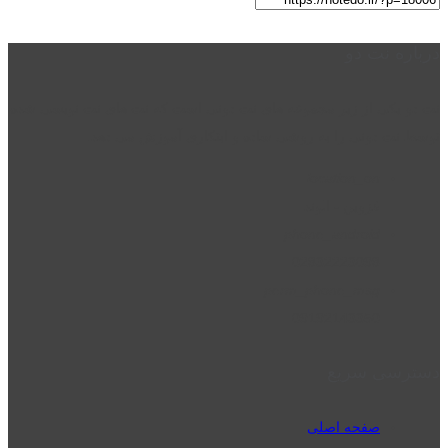
درباره نت دو
نت دو یکی از زیر مجموعه های نت دونی است که نت های نت نویسی شده
توسط نت دونی را به روشی ساده و ابتکاری آموزش می دهد.
location_on
قزوین - الوند
phone_android
02832223098
perm_phone_msg
09192143350
دسترسی سریع
صفحه اصلی