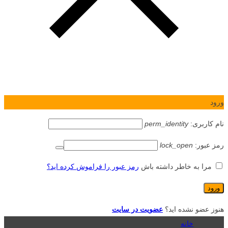
ورود
نام کاربری:
perm_identity
رمز عبور:
lock_open
مرا به خاطر داشته باش
رمز عبور را فراموش کرده اید؟
هنوز عضو نشده اید؟
عضویت در سایت
خانه