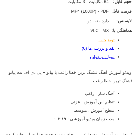
حجم فایل:
64 مگابایت - 3 مگابایت
فرمت فایل
MP4 (1080P) - PDF
لایسنس:
دارد - نت دو
هماهنگی با:
VLC - MX
توضیحات
نقد و بررسی‌ها (0)
سوال و جواب
ویدئو آموزش آهنگ قشنگ ترین خطا راغب با پیانو + پی دی اف نت پیانو
قشنگ ترین خطا راغب
آهنگ ساز : راغب
تنظیم این آموزش : عزتی
سطح آموزش : متوسط
مدت زمان ویدیو آموزشی : ۰۰:۰۳:۱۹
فروش این آموزش توسط عزتی انجام میشود جهت حمایت از تنظیم کننده