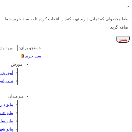
×
لطفا محصولی که تمایل دارید تهیه کنید را انتخاب کرده تا به سبد خرید شما
اضافه گردد
بستن
جستجو برای:
سبد خرید
0
آموزش
آموزش پی
نت پیانو
هنرمندان
پیانو دا
پیانو حا
پیانو سا
پیانو شه