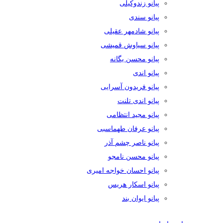
پیانو زندوکیلی
پیانو سندی
پیانو شادمهر عقیلی
پیانو سیاوش قمیشی
پیانو محسن یگانه
پیانو اندی
پیانو فریدون آسرایی
پیانو اندی تلنت
پیانو مجید انتظامی
پیانو عرفان طهماسبی
پیانو ناصر چشم آذر
پیانو محسن نامجو
پیانو احسان خواجه امیری
پیانو اسکار هریس
پیانو ایوان بند