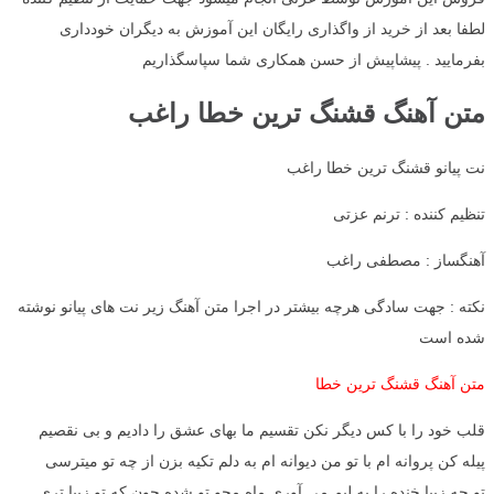
لطفا بعد از خرید از واگذاری رایگان این آموزش به دیگران خودداری
بفرمایید . پیشاپیش از حسن همکاری شما سپاسگذاریم
متن آهنگ قشنگ ترین خطا راغب
نت پیانو قشنگ ترین خطا راغب
تنظیم کننده : ترنم عزتی
آهنگساز : مصطفی راغب
نکته : جهت سادگی هرچه بیشتر در اجرا متن آهنگ زیر نت های پیانو نوشته
شده است
متن آهنگ قشنگ ترین خطا
قلب خود را با کس دیگر نکن تقسیم ما بهای عشق را دادیم و بی نقصیم
پیله کن پروانه ام با تو من دیوانه ام به دلم تکیه بزن از چه تو میترسی
تو چه زیبا خنده را به لبم می آوری ماه محو تو شده چون که تو زیبا تری