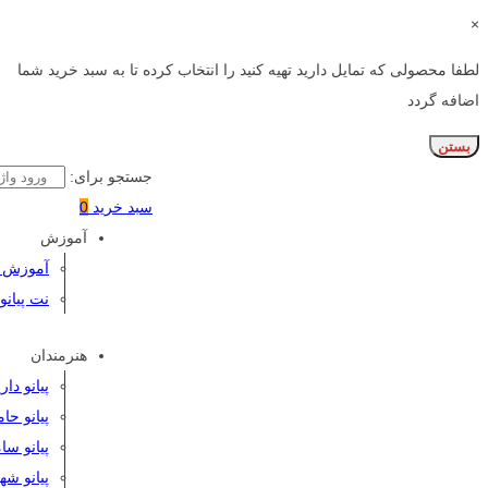
×
لطفا محصولی که تمایل دارید تهیه کنید را انتخاب کرده تا به سبد خرید شما
اضافه گردد
بستن
جستجو برای:
سبد خرید
0
آموزش
آموزش پی
نت پیانو
هنرمندان
پیانو دا
پیانو حا
پیانو سا
پیانو شه