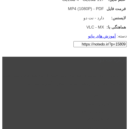
فرمت فایل
MP4 (1080P) - PDF
لایسنس:
دارد - نت دو
هماهنگی با:
VLC - MX
دسته:
آموزش های پیانو
درباره نت دو
نت دو یکی از زیر مجموعه های نت دونی است که نت های نت نویسی شده
توسط نت دونی را به روشی ساده و ابتکاری آموزش می دهد.
location_on
قزوین - الوند
phone_android
02832223098
perm_phone_msg