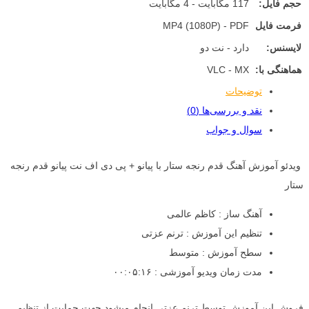
حجم فایل:
117 مگابایت - 4 مگابایت
فرمت فایل
MP4 (1080P) - PDF
لایسنس:
دارد - نت دو
هماهنگی با:
VLC - MX
توضیحات
نقد و بررسی‌ها (0)
سوال و جواب
ویدئو آموزش آهنگ قدم رنجه ستار با پیانو + پی دی اف نت پیانو قدم رنجه
ستار
آهنگ ساز : کاظم عالمی
تنظیم این آموزش : ترنم عزتی
سطح آموزش : متوسط
مدت زمان ویدیو آموزشی : ۰۰:۰۵:۱۶
فروش این آموزش توسط ترنم عزتی انجام میشود جهت حمایت از تنظیم