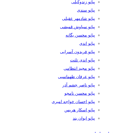
پیانو زندوکیلی
پیانو سندی
پیانو شادمهر عقیلی
پیانو سیاوش قمیشی
پیانو محسن یگانه
پیانو اندی
پیانو فریدون آسرایی
پیانو اندی تلنت
پیانو مجید انتظامی
پیانو عرفان طهماسبی
پیانو ناصر چشم آذر
پیانو محسن نامجو
پیانو احسان خواجه امیری
پیانو اسکار هریس
پیانو ایوان بند