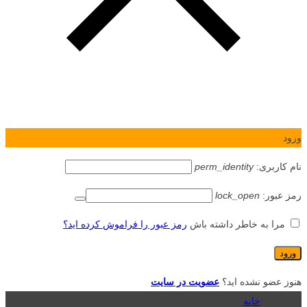
ورود
نام کاربری:
perm_identity
رمز عبور:
lock_open
مرا به خاطر داشته باش
رمز عبور را فراموش کرده اید؟
هنوز عضو نشده اید؟
عضویت در سایت
خانه