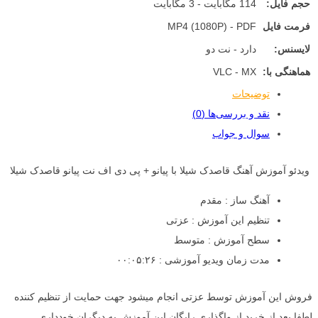
حجم فایل:
114 مگابایت - 3 مگابایت
فرمت فایل
MP4 (1080P) - PDF
لایسنس:
دارد - نت دو
هماهنگی با:
VLC - MX
توضیحات
نقد و بررسی‌ها (0)
سوال و جواب
ویدئو آموزش آهنگ قاصدک شیلا با پیانو + پی دی اف نت پیانو قاصدک شیلا
آهنگ ساز : مقدم
تنظیم این آموزش : عزتی
سطح آموزش : متوسط
مدت زمان ویدیو آموزشی : ۰۰:۰۵:۲۶
فروش این آموزش توسط عزتی انجام میشود جهت حمایت از تنظیم کننده
لطفا بعد از خرید از واگذاری رایگان این آموزش به دیگران خودداری