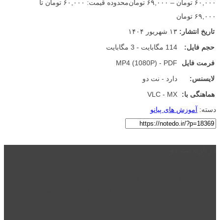
۶۰,۰۰۰
تومان
–
۶۹,۰۰۰
تومان
محدوده قیمت: ۶۰,۰۰۰ تومان تا
۶۹,۰۰۰ تومان
تاریخ انتشار:
۱۳ شهریور ۱۴۰۴
حجم فایل:
114 مگابایت - 3 مگابایت
فرمت فایل
MP4 (1080P) - PDF
لایسنس:
دارد - نت دو
هماهنگی با:
VLC - MX
دسته:
آموزش های پیانو
درباره نت دو
نت دو یکی از زیر مجموعه های نت دونی است که نت های نت نویسی شده
توسط نت دونی را به روشی ساده و ابتکاری آموزش می دهد.
location_on