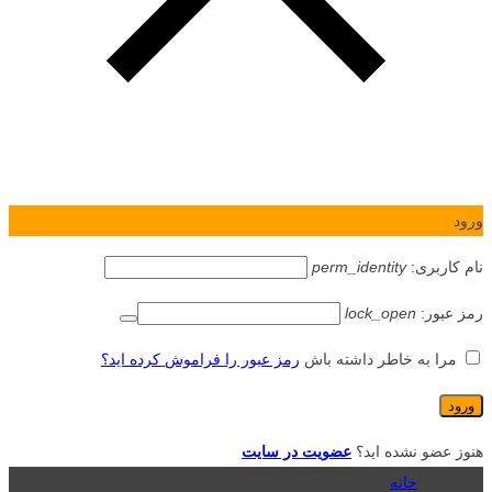
ورود
نام کاربری:
perm_identity
رمز عبور:
lock_open
مرا به خاطر داشته باش
رمز عبور را فراموش کرده اید؟
هنوز عضو نشده اید؟
عضویت در سایت
خانه