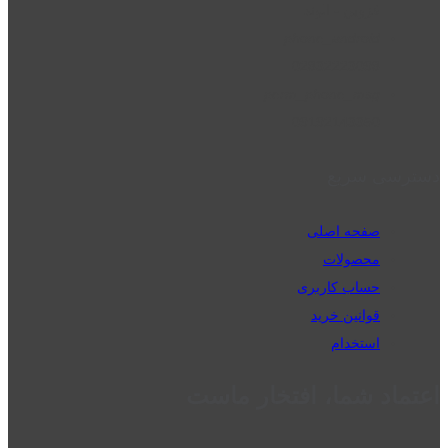
قزوین - الوند
phone_android
02832223098
perm_phone_msg
09192143350
دسترسی سریع
صفحه اصلی
محصولات
حساب کاربری
قوانین خرید
استخدام
اعتماد شما، افتخار ماست