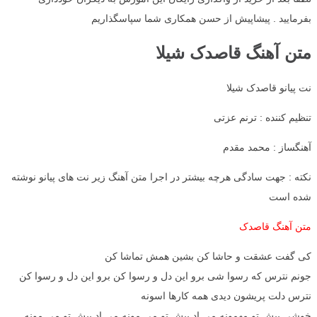
بفرمایید . پیشاپیش از حسن همکاری شما سپاسگذاریم
متن آهنگ قاصدک شیلا
نت پیانو قاصدک شیلا
تنظیم کننده : ترنم عزتی
آهنگساز : محمد مقدم
نکته : جهت سادگی هرچه بیشتر در اجرا متن آهنگ زیر نت های پیانو نوشته
شده است
متن آهنگ قاصدک
کی گفت عشقت و حاشا کن بشین همش تماشا کن
جونم نترس که رسوا شی برو این دل و رسوا کن برو این دل و رسوا کن
نترس دلت پریشون دیدی همه کارها اسونه
خوشی پیش تو مهمونه می اد پیش تو می مونه می اد پیش تو می مونه