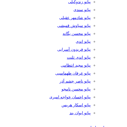
پیانو زندوکیلی
پیانو سندی
پیانو شادمهر عقیلی
پیانو سیاوش قمیشی
پیانو محسن یگانه
پیانو اندی
پیانو فریدون آسرایی
پیانو اندی تلنت
پیانو مجید انتظامی
پیانو عرفان طهماسبی
پیانو ناصر چشم آذر
پیانو محسن نامجو
پیانو احسان خواجه امیری
پیانو اسکار هریس
پیانو ایوان بند