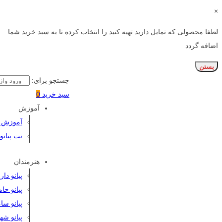
×
لطفا محصولی که تمایل دارید تهیه کنید را انتخاب کرده تا به سبد خرید شما
اضافه گردد
بستن
جستجو برای:
سبد خرید
0
آموزش
آموزش پی
نت پیانو
هنرمندان
پیانو دا
پیانو حا
پیانو سا
پیانو شه