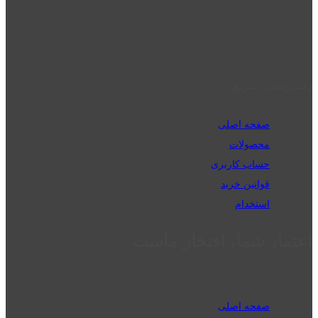
02832223098
perm_phone_msg
09192143350
دسترسی سریع
صفحه اصلی
محصولات
حساب کاربری
قوانین خرید
استخدام
اعتماد شما، افتخار ماست
صفحه اصلی