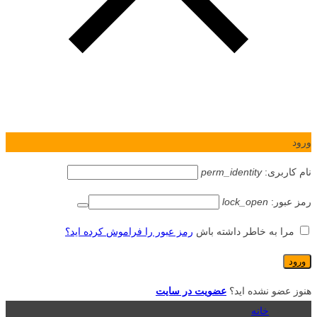
ورود
نام کاربری:
perm_identity
رمز عبور:
lock_open
مرا به خاطر داشته باش
رمز عبور را فراموش کرده اید؟
هنوز عضو نشده اید؟
عضویت در سایت
خانه