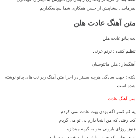
بفرمایید . پیشاپیش از حسن همکاری شما سپاسگذاریم
متن آهنگ عادت هلن
نت پیانو عادت هلن
تنظیم کننده : ترنم عزتی
آهنگساز : هلن ماتئوسیان
نکته : جهت سادگی هرچه بیشتر در اجرا متن آهنگ زیر نت های پیانو نوشته
شده است
متن آهنگ عادت
یه کم کمتر اگه بودی بهت عادت نمی کردم
کجا رفتی که من اینجا دارم پی تو می گردم
هنوز روزای بارونی منو به گریه میندازه
تو هر جایی که هستی باش در این خونه روت بازه