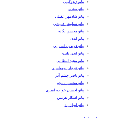
پیانو زندوکیلی
پیانو سندی
پیانو شادمهر عقیلی
پیانو سیاوش قمیشی
پیانو محسن یگانه
پیانو اندی
پیانو فریدون آسرایی
پیانو اندی تلنت
پیانو مجید انتظامی
پیانو عرفان طهماسبی
پیانو ناصر چشم آذر
پیانو محسن نامجو
پیانو احسان خواجه امیری
پیانو اسکار هریس
پیانو ایوان بند