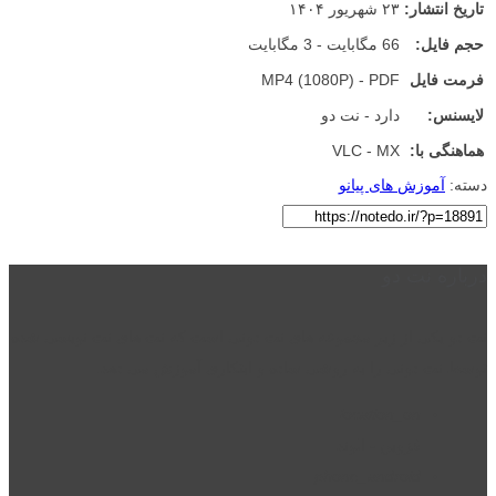
تاریخ انتشار:
۲۳ شهریور ۱۴۰۴
حجم فایل:
66 مگابایت - 3 مگابایت
فرمت فایل
MP4 (1080P) - PDF
لایسنس:
دارد - نت دو
هماهنگی با:
VLC - MX
دسته:
آموزش های پیانو
درباره نت دو
نت دو یکی از زیر مجموعه های نت دونی است که نت های نت نویسی شده
توسط نت دونی را به روشی ساده و ابتکاری آموزش می دهد.
location_on
قزوین - الوند
phone_android