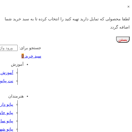
×
لطفا محصولی که تمایل دارید تهیه کنید را انتخاب کرده تا به سبد خرید شما
اضافه گردد
بستن
جستجو برای:
سبد خرید
0
آموزش
آموزش پی
نت پیانو
هنرمندان
پیانو دا
پیانو حا
پیانو سا
پیانو شه