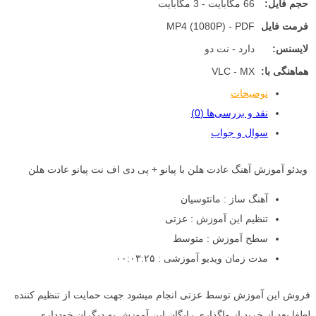
حجم فایل:
66 مگابایت - 3 مگابایت
فرمت فایل
MP4 (1080P) - PDF
لایسنس:
دارد - نت دو
هماهنگی با:
VLC - MX
توضیحات
نقد و بررسی‌ها (0)
سوال و جواب
ویدئو آموزش آهنگ عادت هلن با پیانو + پی دی اف نت پیانو عادت هلن
آهنگ ساز : ماتئوسیان
تنظیم این آموزش : عزتی
سطح آموزش : متوسط
مدت زمان ویدیو آموزشی : ۰۰:۰۳:۲۵
فروش این آموزش توسط عزتی انجام میشود جهت حمایت از تنظیم کننده
لطفا بعد از خرید از واگذاری رایگان این آموزش به دیگران خودداری