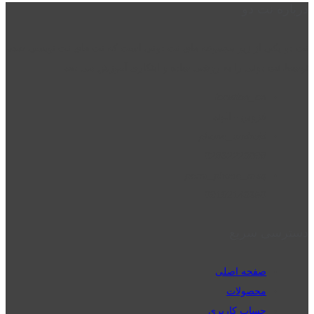
درباره نت دو
نت دو یکی از زیر مجموعه های نت دونی است که نت های نت نویسی شده
توسط نت دونی را به روشی ساده و ابتکاری آموزش می دهد.
location_on
قزوین - الوند
phone_android
02832223098
perm_phone_msg
09192143350
دسترسی سریع
صفحه اصلی
محصولات
حساب کاربری