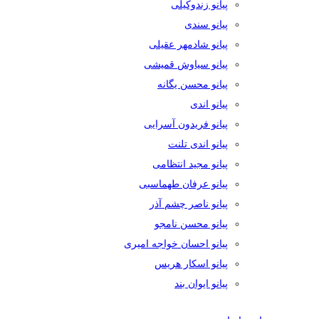
پیانو زندوکیلی
پیانو سندی
پیانو شادمهر عقیلی
پیانو سیاوش قمیشی
پیانو محسن یگانه
پیانو اندی
پیانو فریدون آسرایی
پیانو اندی تلنت
پیانو مجید انتظامی
پیانو عرفان طهماسبی
پیانو ناصر چشم آذر
پیانو محسن نامجو
پیانو احسان خواجه امیری
پیانو اسکار هریس
پیانو ایوان بند