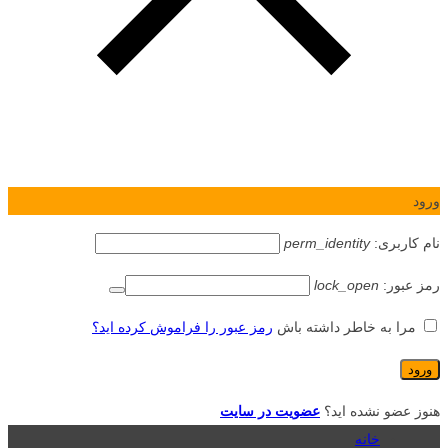
ورود
نام کاربری:
perm_identity
رمز عبور:
lock_open
مرا به خاطر داشته باش
رمز عبور را فراموش کرده اید؟
هنوز عضو نشده اید؟
عضویت در سایت
خانه