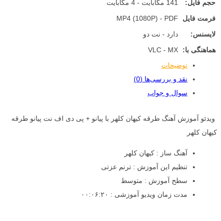
حجم فایل:
141 مگابایت - 4 مگابایت
فرمت فایل
MP4 (1080P) - PDF
لایسنس:
دارد - نت دو
هماهنگی با:
VLC - MX
توضیحات
نقد و بررسی‌ها (0)
سوال و جواب
ویدئو آموزش آهنگ طرقه کیهان کلهر با پیانو + پی دی اف نت پیانو طرقه
کیهان کلهر
آهنگ ساز : کیهان کلهر
تنظیم این آموزش : ترنم عزتی
سطح آموزش : متوسط
مدت زمان ویدیو آموزشی : ۰۰:۰۶:۲۰