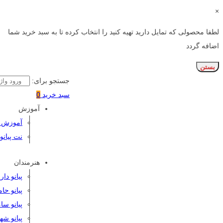
×
لطفا محصولی که تمایل دارید تهیه کنید را انتخاب کرده تا به سبد خرید شما
اضافه گردد
بستن
جستجو برای:
سبد خرید
0
آموزش
آموزش پی
نت پیانو
هنرمندان
پیانو دا
پیانو حا
پیانو سا
پیانو شه