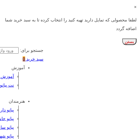
×
لطفا محصولی که تمایل دارید تهیه کنید را انتخاب کرده تا به سبد خرید شما
اضافه گردد
بستن
جستجو برای:
سبد خرید
0
آموزش
آموزش پی
نت پیانو
هنرمندان
پیانو دا
پیانو حا
پیانو سا
پیانو شه