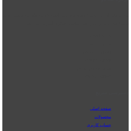
نت دو یکی از زیر مجموعه های نت دونی است که نت های نت نویسی شده
توسط نت دونی را به روشی ساده و ابتکاری آموزش می دهد.
location_on
قزوین - الوند
phone_android
02832223098
perm_phone_msg
09192143350
دسترسی سریع
صفحه اصلی
محصولات
حساب کاربری