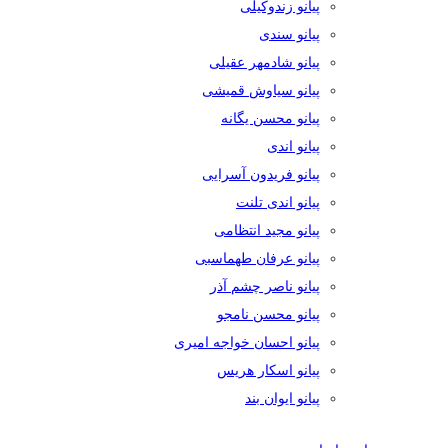
پیانو زندوکیلی
پیانو سندی
پیانو شادمهر عقیلی
پیانو سیاوش قمیشی
پیانو محسن یگانه
پیانو اندی
پیانو فریدون آسرایی
پیانو اندی تلنت
پیانو مجید انتظامی
پیانو عرفان طهماسبی
پیانو ناصر چشم آذر
پیانو محسن نامجو
پیانو احسان خواجه امیری
پیانو اسکار هریس
پیانو ایوان بند