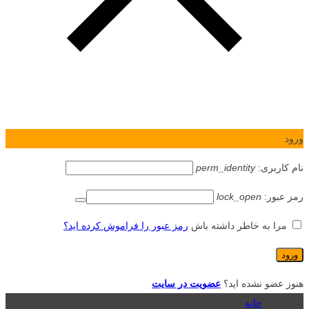
ورود
نام کاربری:
perm_identity
رمز عبور:
lock_open
مرا به خاطر داشته باش
رمز عبور را فراموش کرده اید؟
هنوز عضو نشده اید؟
عضویت در سایت
خانه