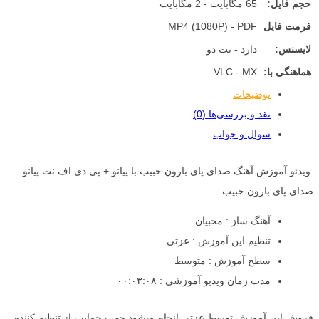
حجم فایل:
65 مگابایت - 2 مگابایت
فرمت فایل
MP4 (1080P) - PDF
لایسنس:
دارد - نت دو
هماهنگی با:
VLC - MX
توضیحات
نقد و بررسی‌ها (0)
سوال و جواب
ویدئو آموزش آهنگ صدای پای بارون حبیب با پیانو + پی دی اف نت پیانو
صدای پای بارون حبیب
آهنگ ساز : محبیان
تنظیم این آموزش : عزتی
سطح آموزش : متوسط
مدت زمان ویدیو آموزشی : ۰۰:۰۳:۰۸
فروش این آموزش توسط عزتی انجام میشود جهت حمایت از تنظیم کننده