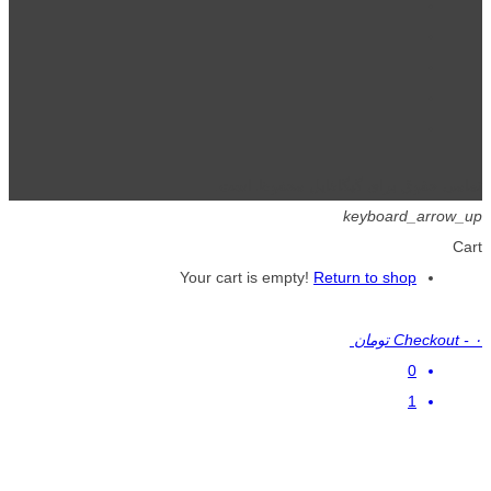
تمامی حقوق برای گیگافایل محفوظ است.
keyboard_arrow_up
Cart
Your cart is empty!
Return to shop
۰ تومان
-
Checkout
0
1