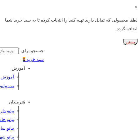
×
لطفا محصولی که تمایل دارید تهیه کنید را انتخاب کرده تا به سبد خرید شما
اضافه گردد
بستن
جستجو برای:
سبد خرید
0
آموزش
آموزش پی
نت پیانو
هنرمندان
پیانو دا
پیانو حا
پیانو سا
پیانو شه