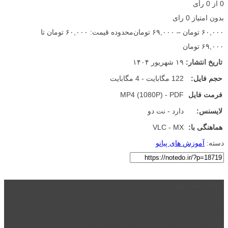
0
از
0
رأی
بدون امتیاز
0 رای
۶۰,۰۰۰
تومان
–
۶۹,۰۰۰
تومان
محدوده قیمت: ۶۰,۰۰۰ تومان تا
۶۹,۰۰۰ تومان
تاریخ انتشار:
۱۹ شهریور ۱۴۰۴
حجم فایل:
122 مگابایت - 4 مگابایت
فرمت فایل
MP4 (1080P) - PDF
لایسنس:
دارد - نت دو
هماهنگی با:
VLC - MX
دسته:
آموزش های پیانو
درباره نت دو
نت دو یکی از زیر مجموعه های نت دونی است که نت های نت نویسی شده
توسط نت دونی را به روشی ساده و ابتکاری آموزش می دهد.