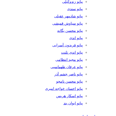
پیانو زندوکیلی
پیانو سندی
پیانو شادمهر عقیلی
پیانو سیاوش قمیشی
پیانو محسن یگانه
پیانو اندی
پیانو فریدون آسرایی
پیانو اندی تلنت
پیانو مجید انتظامی
پیانو عرفان طهماسبی
پیانو ناصر چشم آذر
پیانو محسن نامجو
پیانو احسان خواجه امیری
پیانو اسکار هریس
پیانو ایوان بند