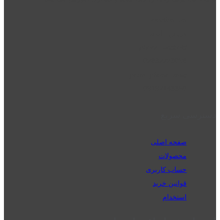
location_on
قزوین - الوند
phone_android
02832223098
perm_phone_msg
09192143350
دسترسی سریع
صفحه اصلی
محصولات
حساب کاربری
قوانین خرید
استخدام