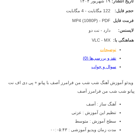
تاریخ انتشار:
۱۹ شهریور ۱۴۰۴
حجم فایل:
122 مگابایت - 4 مگابایت
فرمت فایل
MP4 (1080P) - PDF
لایسنس:
دارد - نت دو
هماهنگی با:
VLC - MX
توضیحات
نقد و بررسی‌ها (0)
سوال و جواب
ویدئو آموزش آهنگ شب شب من فرامرز آصف با پیانو + پی دی اف نت
پیانو شب شب من فرامرز آصف
آهنگ ساز : آصف
تنظیم این آموزش : عزتی
سطح آموزش : متوسط
مدت زمان ویدیو آموزشی : ۰۰:۰۵:۴۳