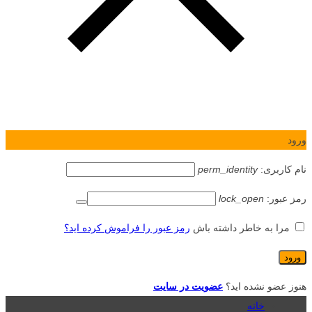
ورود
نام کاربری:
perm_identity
رمز عبور:
lock_open
مرا به خاطر داشته باش
رمز عبور را فراموش کرده اید؟
هنوز عضو نشده اید؟
عضویت در سایت
خانه