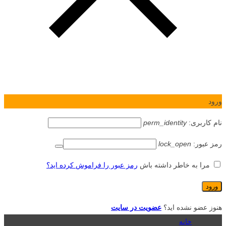
ورود
نام کاربری:
perm_identity
رمز عبور:
lock_open
مرا به خاطر داشته باش
رمز عبور را فراموش کرده اید؟
هنوز عضو نشده اید؟
عضویت در سایت
خانه