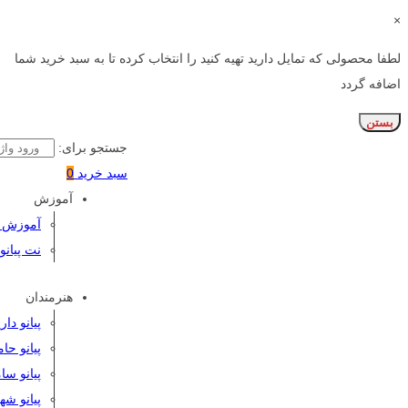
×
لطفا محصولی که تمایل دارید تهیه کنید را انتخاب کرده تا به سبد خرید شما
اضافه گردد
بستن
جستجو برای:
سبد خرید
0
آموزش
آموزش پی
نت پیانو
هنرمندان
پیانو دا
پیانو حا
پیانو سا
پیانو شه