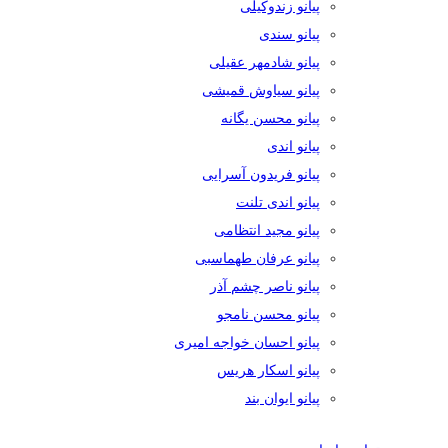
پیانو زندوکیلی
پیانو سندی
پیانو شادمهر عقیلی
پیانو سیاوش قمیشی
پیانو محسن یگانه
پیانو اندی
پیانو فریدون آسرایی
پیانو اندی تلنت
پیانو مجید انتظامی
پیانو عرفان طهماسبی
پیانو ناصر چشم آذر
پیانو محسن نامجو
پیانو احسان خواجه امیری
پیانو اسکار هریس
پیانو ایوان بند