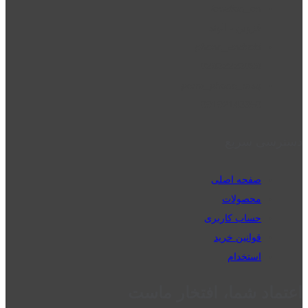
location_on
قزوین - الوند
phone_android
02832223098
perm_phone_msg
09192143350
دسترسی سریع
صفحه اصلی
محصولات
حساب کاربری
قوانین خرید
استخدام
اعتماد شما، افتخار ماست