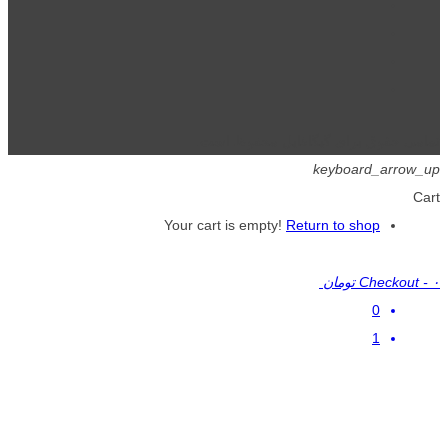
تمامی حقوق برای گیگافایل محفوظ است.
keyboard_arrow_up
Cart
Your cart is empty!
Return to shop
۰ تومان
-
Checkout
0
1