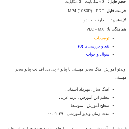
حجم فایل:
60 مگابایت - 3 مگابایت
فرمت فایل
MP4 (1080P) - PDF
لایسنس:
دارد - نت دو
هماهنگی با:
VLC - MX
توضیحات
نقد و بررسی‌ها (0)
سوال و جواب
ویدئو آموزش آهنگ سحر مهستی با پیانو + پی دی اف نت پیانو سحر
مهستی
آهنگ ساز : مهرداد آسمانی
تنظیم این آموزش : ترنم عزتی
سطح آموزش : متوسط
مدت زمان ویدیو آموزشی : ۰۰:۰۲:۴۹
فروش این آموزش توسط ترنم عزتی انجام میشود جهت حمایت از تنظیم