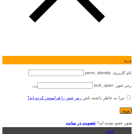
ورود
نام کاربری:
perm_identity
رمز عبور:
lock_open
مرا به خاطر داشته باش
رمز عبور را فراموش کرده اید؟
هنوز عضو نشده اید؟
عضویت در سایت
خانه