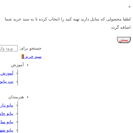
×
لطفا محصولی که تمایل دارید تهیه کنید را انتخاب کرده تا به سبد خرید شما
اضافه گردد
بستن
جستجو برای:
سبد خرید
0
آموزش
آموزش پی
نت پیانو
هنرمندان
پیانو دا
پیانو حا
پیانو سا
پیانو شه