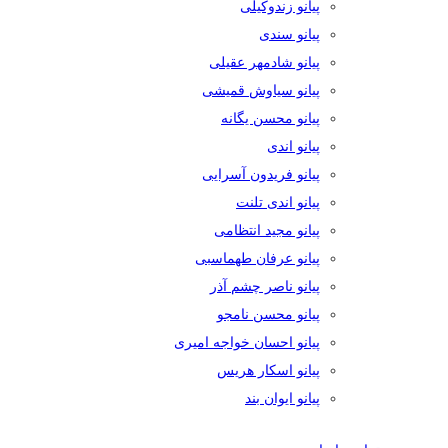
پیانو زندوکیلی
پیانو سندی
پیانو شادمهر عقیلی
پیانو سیاوش قمیشی
پیانو محسن یگانه
پیانو اندی
پیانو فریدون آسرایی
پیانو اندی تلنت
پیانو مجید انتظامی
پیانو عرفان طهماسبی
پیانو ناصر چشم آذر
پیانو محسن نامجو
پیانو احسان خواجه امیری
پیانو اسکار هریس
پیانو ایوان بند