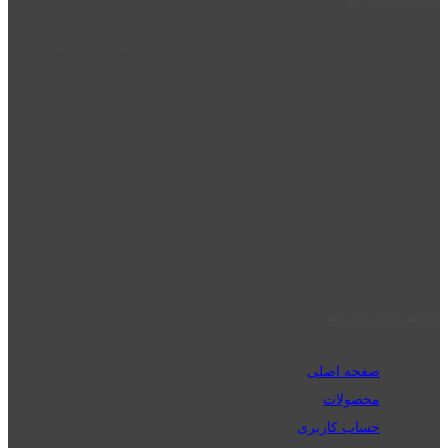
نت دو یکی از زیر مجموعه های نت دونی است که نت های نت نویسی شده
توسط نت دونی را به روشی ساده و ابتکاری آموزش می دهد.
location_on
قزوین - الوند
phone_android
02832223098
perm_phone_msg
09192143350
دسترسی سریع
صفحه اصلی
محصولات
حساب کاربری