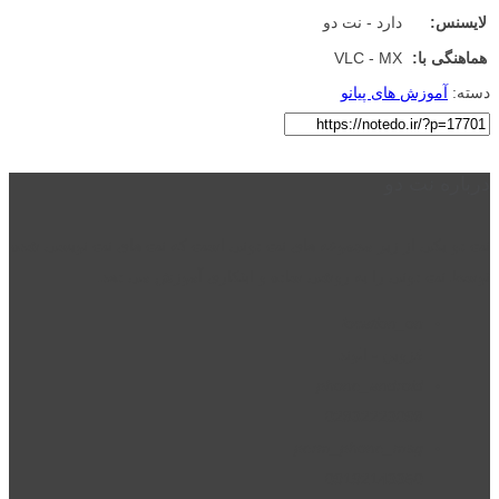
لایسنس:
دارد - نت دو
هماهنگی با:
VLC - MX
دسته:
آموزش های پیانو
درباره نت دو
نت دو یکی از زیر مجموعه های نت دونی است که نت های نت نویسی شده
توسط نت دونی را به روشی ساده و ابتکاری آموزش می دهد.
location_on
قزوین - الوند
phone_android
02832223098
perm_phone_msg
09192143350