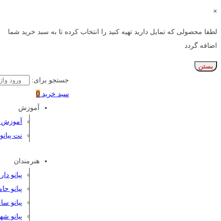
×
لطفا محصولی که تمایل دارید تهیه کنید را انتخاب کرده تا به سبد خرید شما
اضافه گردد
بستن
جستجو برای:
سبد خرید
0
آموزش
آموزش پی
نت پیانو
هنرمندان
پیانو دا
پیانو حا
پیانو سا
پیانو شه