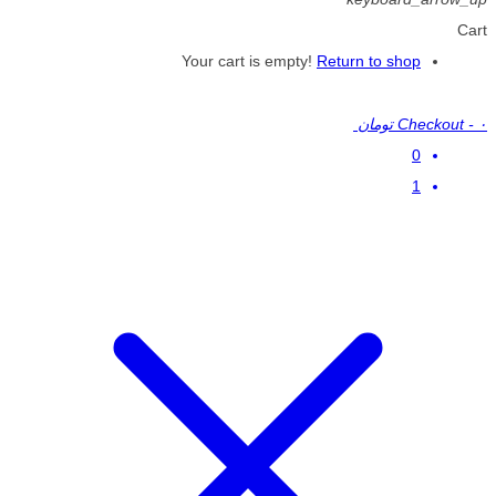
Cart
Your cart is empty!
Return to shop
۰ تومان
-
Checkout
0
1