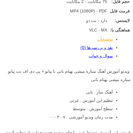
حجم فایل:
75 مگابایت - 2 مگابایت
فرمت فایل
MP4 (1080P) - PDF
لایسنس:
دارد - نت دو
هماهنگی با:
VLC - MX
توضیحات
نقد و بررسی‌ها (0)
سوال و جواب
ویدئو آموزش آهنگ ستاره میشی بهنام بانی با پیانو + پی دی اف نت پیانو
ستاره میشی بهنام بانی
آهنگ ساز : بانی
تنظیم این آموزش : عزتی
سطح آموزش : متوسط
مدت زمان ویدیو آموزشی : ۰۰:۰۴:۰۷
فروش این آموزش توسط عزتی انجام میشود جهت حمایت از تنظیم کننده