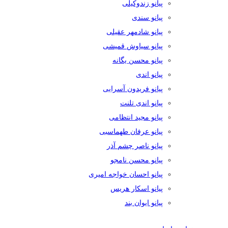
پیانو زندوکیلی
پیانو سندی
پیانو شادمهر عقیلی
پیانو سیاوش قمیشی
پیانو محسن یگانه
پیانو اندی
پیانو فریدون آسرایی
پیانو اندی تلنت
پیانو مجید انتظامی
پیانو عرفان طهماسبی
پیانو ناصر چشم آذر
پیانو محسن نامجو
پیانو احسان خواجه امیری
پیانو اسکار هریس
پیانو ایوان بند