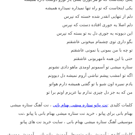
یکی اینجاست که تو راه تنها نمیذاره نمیذاره همیشه
دلم از تنهایی انقدر شده خسته که نپرس
دلم اصلا یه جوری افتاده دستت که نپرس
این دیوونه یه جوری دل به تو بسته که نپرس
بگو داری توی چشمام میخونی عاشقتم
تو چه با من بمونی یا نمونی عاشقتم
حتی با این همه نامهربونی عاشقتم
ستاره میشی تو آسمونم اومدی ماهو دادی نشونم
اگه تو امشب پیشم نباشی آروم نمیشه دل دیوونم
یادم نمیره اون شبو با تو گفتی همیشه دارم هواتو
من که به جز دل چیزی ندارم بیا عزیزم اونم برا تو
کلمات کلیدی :
نت پیانو ستاره میشی بهنام بانی
، نت آهنگ ستاره میشی
بهنام بانی برای پیانو ، خرید نت ستاره میشی بهنام بانی با پیانو ،نت
موسیقی آهنگ ستاره میشی بهنام بانی ، سایت خرید نت های پیانو
کلمات کلیدی : آموزش پیانو متوسط , آموزش پیانو بانی , آموزش موسیقی ,