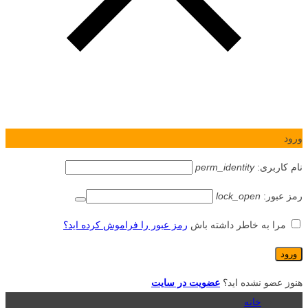
ورود
نام کاربری:
perm_identity
رمز عبور:
lock_open
مرا به خاطر داشته باش
رمز عبور را فراموش کرده اید؟
هنوز عضو نشده اید؟
عضویت در سایت
خانه