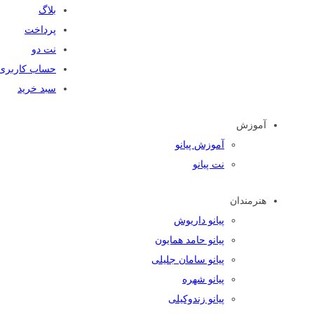
بلاگ
پرداخت
نت دو
حساب کاربری
سبد خرید
آموزش
آموزش پیانو
نت پیانو
هنرمندان
پیانو داریوش
پیانو حامد همایون
پیانو سامان جلیلی
پیانو شهره
پیانو زندوکیلی