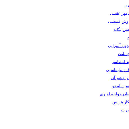
دی
دمهر عقیلی
یاوش قمیشی
سن یگانه
ی
یدون آسرایی
ی تلنت
ید انتظامی
رفان طهماسبی
صر چشم آذر
حسن نامجو
سان خواجه امیری
سکار هریس
ان بند