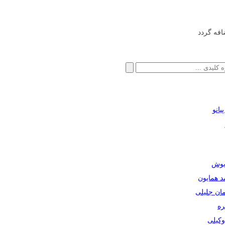
افه گردد
انو
ریوش
مد همایون
مان جلیلی
ره
دوکیلی