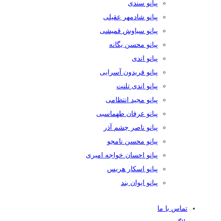
پیانو سندی
پیانو شادمهر عقیلی
پیانو سیاوش قمیشی
پیانو محسن یگانه
پیانو اندی
پیانو فریدون آسرایی
پیانو اندی تلنت
پیانو مجید انتظامی
پیانو عرفان طهماسبی
پیانو ناصر چشم آذر
پیانو محسن نامجو
پیانو احسان خواجه امیری
پیانو اسکار هریس
پیانو ایوان بند
تماس با ما