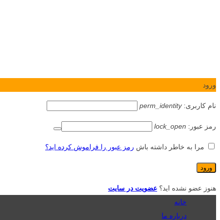
ورود
نام کاربری:
perm_identity
رمز عبور:
lock_open
مرا به خاطر داشته باش
رمز عبور را فراموش کرده اید؟
هنوز عضو نشده اید؟
عضویت در سایت
خانه
درباره ما