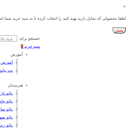
×
لطفا محصولی که تمایل دارید تهیه کنید را انتخاب کرده تا به سبد خرید شما اض
بستن
جستجو برای:
سبد خرید
0
آموزش
آموزش پی
نت پیانو
هنرمندان
پیانو دا
پیانو حا
پیانو سا
پیانو شه
پیانو زن