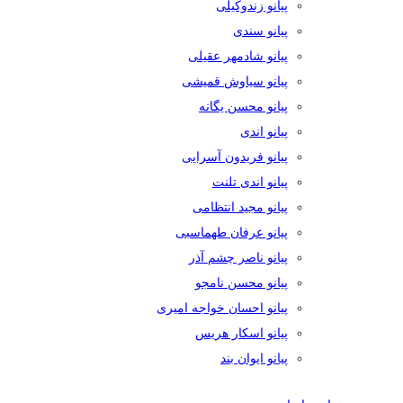
پیانو زندوکیلی
پیانو سندی
پیانو شادمهر عقیلی
پیانو سیاوش قمیشی
پیانو محسن یگانه
پیانو اندی
پیانو فریدون آسرایی
پیانو اندی تلنت
پیانو مجید انتظامی
پیانو عرفان طهماسبی
پیانو ناصر چشم آذر
پیانو محسن نامجو
پیانو احسان خواجه امیری
پیانو اسکار هریس
پیانو ایوان بند