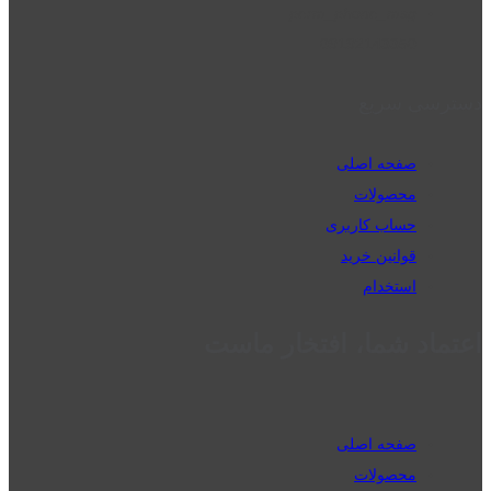
perm_phone_msg
09192143350
دسترسی سریع
صفحه اصلی
محصولات
حساب کاربری
قوانین خرید
استخدام
اعتماد شما، افتخار ماست
صفحه اصلی
محصولات