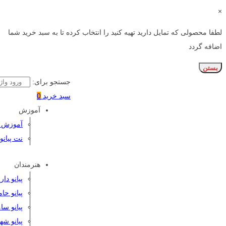
×
لطفا محصولی که تمایل دارید تهیه کنید را انتخاب کرده تا به سبد خرید شما
اضافه گردد
بستن
جستجو برای:
سبد خرید
0
آموزش
آموزش پی
نت پیانو
هنرمندان
پیانو دا
پیانو حا
پیانو سا
پیانو شه