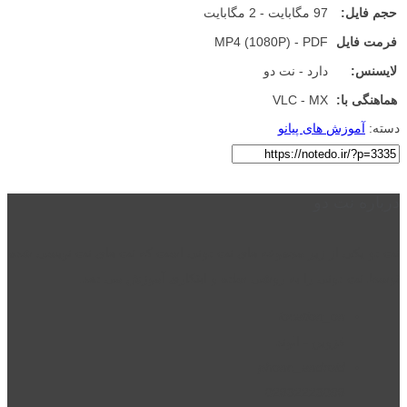
حجم فایل:
97 مگابایت - 2 مگابایت
فرمت فایل
MP4 (1080P) - PDF
لایسنس:
دارد - نت دو
هماهنگی با:
VLC - MX
دسته:
آموزش های پیانو
درباره نت دو
نت دو یکی از زیر مجموعه های نت دونی است که نت های نت نویسی شده
توسط نت دونی را به روشی ساده و ابتکاری آموزش می دهد.
location_on
قزوین - الوند
phone_android
02832223098