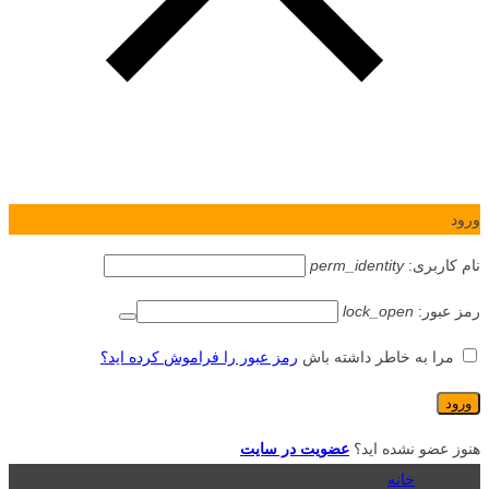
ورود
نام کاربری:
perm_identity
رمز عبور:
lock_open
مرا به خاطر داشته باش
رمز عبور را فراموش کرده اید؟
هنوز عضو نشده اید؟
عضویت در سایت
خانه