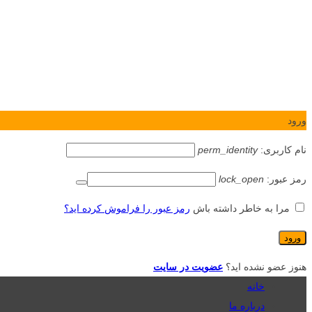
ورود
نام کاربری:
perm_identity
رمز عبور:
lock_open
مرا به خاطر داشته باش
رمز عبور را فراموش کرده اید؟
هنوز عضو نشده اید؟
عضویت در سایت
خانه
درباره ما