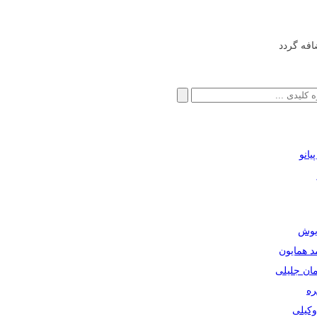
افه گردد
انو
ریوش
مد همایون
مان جلیلی
ره
دوکیلی