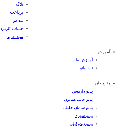
بلاگ
پرداخت
نت دو
حساب کاربری
سبد خرید
آموزش
آموزش پیانو
نت پیانو
هنرمندان
پیانو داریوش
پیانو حامد همایون
پیانو سامان جلیلی
پیانو شهره
پیانو زندوکیلی