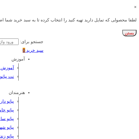
×
لطفا محصولی که تمایل دارید تهیه کنید را انتخاب کرده تا به سبد خرید شما اض
بستن
جستجو برای:
سبد خرید
0
آموزش
آموزش پی
نت پیانو
هنرمندان
پیانو دا
پیانو حا
پیانو سا
پیانو شه
پیانو زن