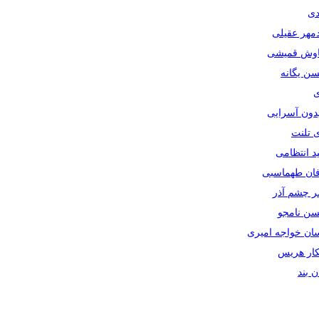
دی
دمهر عقیلی
یاوش قمیشی
سن یگانه
ی
یدون آسرایی
ی تلنت
ید انتظامی
رفان طهماسبی
صر چشم آذر
حسن نامجو
سان خواجه امیری
سکار هریس
ان بند