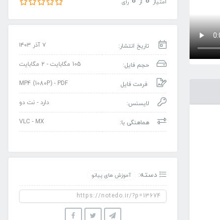
0
0
امتیاز
از
رأی
۷ آذر ۱۴۰۳
تاریخ انتشار:
105 مگابایت - 2 مگابایت
حجم فایل:
MP4 (1080P) - PDF
فرمت فایل
دارد - نت دو
لایسنس:
VLC - MX
هماهنگی با:
دسته:
آموزش های پیانو