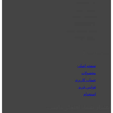
location_on
قزوین - الوند
phone_android
02832223098
perm_phone_msg
09192143350
دسترسی سریع
صفحه اصلی
محصولات
حساب کاربری
قوانین خرید
استخدام
اعتماد شما، افتخار ماست