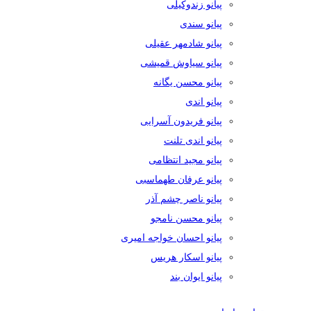
پیانو زندوکیلی
پیانو سندی
پیانو شادمهر عقیلی
پیانو سیاوش قمیشی
پیانو محسن یگانه
پیانو اندی
پیانو فریدون آسرایی
پیانو اندی تلنت
پیانو مجید انتظامی
پیانو عرفان طهماسبی
پیانو ناصر چشم آذر
پیانو محسن نامجو
پیانو احسان خواجه امیری
پیانو اسکار هریس
پیانو ایوان بند