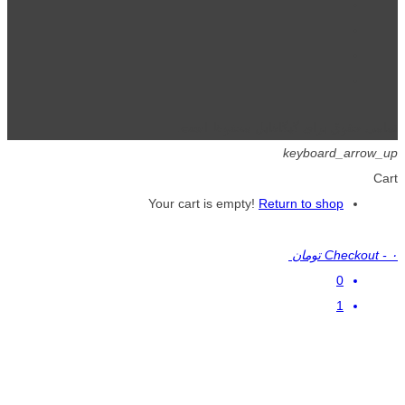
تمامی حقوق برای گیگافایل محفوظ است.
keyboard_arrow_up
Cart
Your cart is empty!
Return to shop
۰ تومان
-
Checkout
0
1