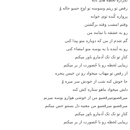
رقص تو ریتم وسوسه تو اوجِ حسو حاله وُ
پروازه کُنده توی خوابه
وقتم امشب وقته برگشتن
رو به عشقه با تمامه من
گم شدم از من که دوباره منو پیدا کنی
رو به آینده با یه بوسه منو امضاء کنی
کنارِ تو تک تک آدمارو باور میکنم
زیبایی لحظه رو با حُضورت از بر میکنم
از رقص تو مهتاب میخواد رو تن خیس پنجره
جا خوش کنه شب از خودش سر میره وُ
دلش میخواد ماهو ستاره کش کنه
میرقصیومیرقصیو من از خوشی هوارو بوسه میزنم
میرقصیو میرقصیو من معنیه دل بستنو حس میکنم
کنارِ تو تک تک آدمارو باور میکنم
زیبایی لحظه رو با حُضورت از بر میکنم