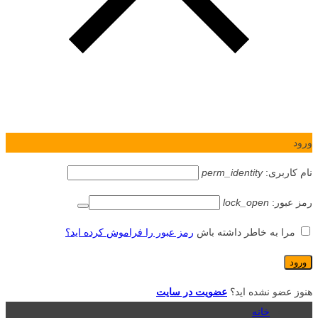
ورود
نام کاربری:
perm_identity
رمز عبور:
lock_open
مرا به خاطر داشته باش
رمز عبور را فراموش کرده اید؟
هنوز عضو نشده اید؟
عضویت در سایت
خانه