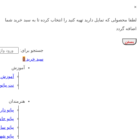
×
لطفا محصولی که تمایل دارید تهیه کنید را انتخاب کرده تا به سبد خرید شما
اضافه گردد
بستن
جستجو برای:
سبد خرید
0
آموزش
آموزش پی
نت پیانو
هنرمندان
پیانو دا
پیانو حا
پیانو سا
پیانو شه