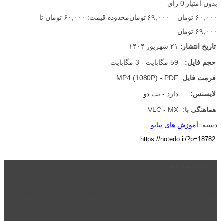
بدون امتیاز
0 رای
۶۰,۰۰۰
تومان
–
۶۹,۰۰۰
تومان
محدوده قیمت: ۶۰,۰۰۰ تومان تا
۶۹,۰۰۰ تومان
تاریخ انتشار:
۲۱ شهریور ۱۴۰۴
حجم فایل:
59 مگابایت - 3 مگابایت
فرمت فایل
MP4 (1080P) - PDF
لایسنس:
دارد - نت دو
هماهنگی با:
VLC - MX
دسته:
آموزش های پیانو
درباره نت دو
نت دو یکی از زیر مجموعه های نت دونی است که نت های نت نویسی شده
توسط نت دونی را به روشی ساده و ابتکاری آموزش می دهد.