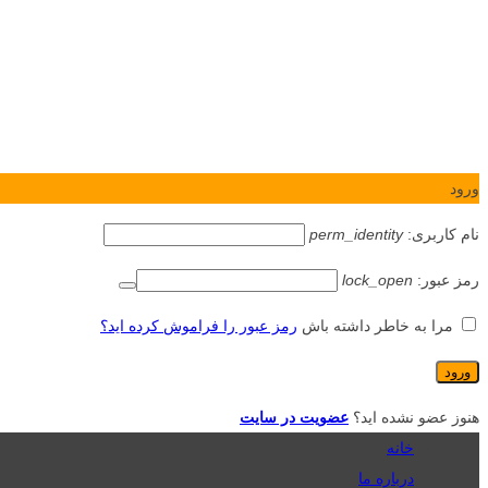
ورود
نام کاربری:
perm_identity
رمز عبور:
lock_open
مرا به خاطر داشته باش
رمز عبور را فراموش کرده اید؟
هنوز عضو نشده اید؟
عضویت در سایت
خانه
درباره ما