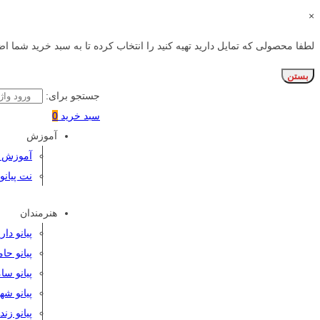
×
لطفا محصولی که تمایل دارید تهیه کنید را انتخاب کرده تا به سبد خرید شما اض
بستن
جستجو برای:
سبد خرید
0
آموزش
آموزش پی
نت پیانو
هنرمندان
پیانو دا
پیانو حا
پیانو سا
پیانو شه
پیانو زن