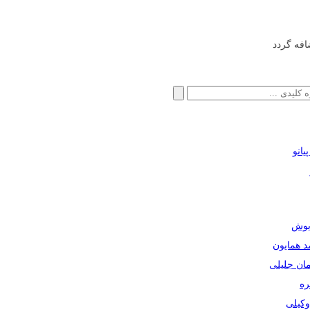
افه گردد
انو
ریوش
مد همایون
مان جلیلی
ره
دوکیلی