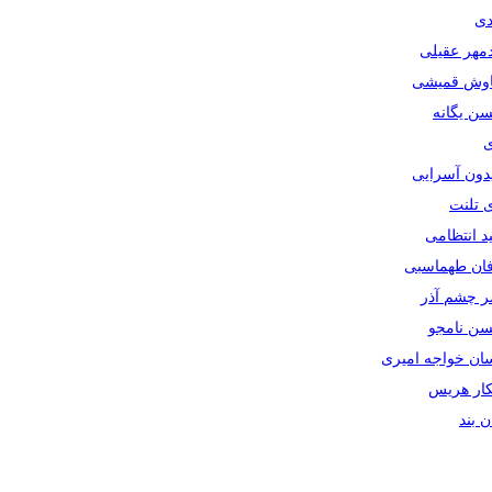
دی
دمهر عقیلی
یاوش قمیشی
سن یگانه
ی
یدون آسرایی
ی تلنت
ید انتظامی
رفان طهماسبی
صر چشم آذر
حسن نامجو
سان خواجه امیری
سکار هریس
ان بند