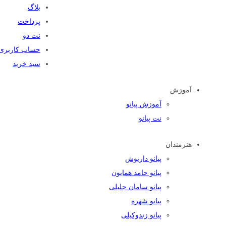
بلاگ
پرداخت
نت دو
حساب کاربری
سبد خرید
آموزش
آموزش پیانو
نت پیانو
هنرمندان
پیانو داریوش
پیانو حامد همایون
پیانو سامان جلیلی
پیانو شهره
پیانو زندوکیلی