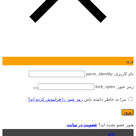
ورود
نام کاربری:
perm_identity
رمز عبور:
lock_open
مرا به خاطر داشته باش
رمز عبور را فراموش کرده اید؟
هنوز عضو نشده اید؟
عضویت در سایت
خانه