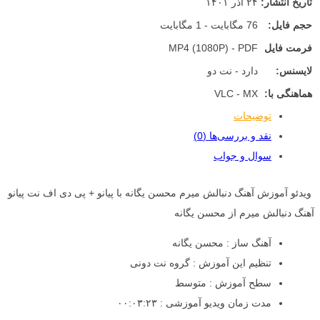
تاریخ انتشار:
۲۴ آذر ۱۴۰۱
حجم فایل:
76 مگابایت - 1 مگابایت
فرمت فایل
MP4 (1080P) - PDF
لایسنس:
دارد - نت دو
هماهنگی با:
VLC - MX
توضیحات
نقد و بررسی‌ها (0)
سوال و جواب
ویدئو آموزش آهنگ دنبالش میرم محسن یگانه با پیانو + پی دی اف نت پیانو
آهنگ دنبالش میرم از محسن یگانه
آهنگ ساز : محسن یگانه
تنظیم این آموزش : گروه نت دونی
سطح آموزش : متوسط
مدت زمان ویدیو آموزشی : ۰۰:۰۳:۲۳