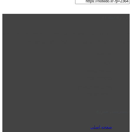
درباره نت دو
نت دو یکی از زیر مجموعه های نت دونی است که نت های نت نویسی شده
توسط نت دونی را به روشی ساده و ابتکاری آموزش می دهد.
location_on
قزوین - الوند
phone_android
02832223098
perm_phone_msg
09192143350
دسترسی سریع
صفحه اصلی