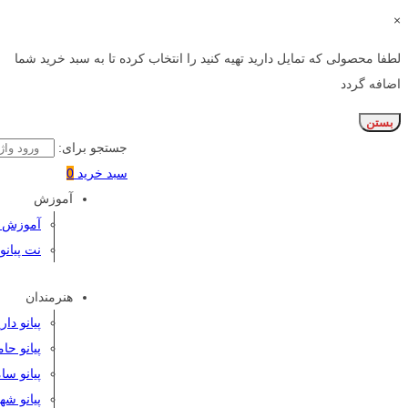
×
لطفا محصولی که تمایل دارید تهیه کنید را انتخاب کرده تا به سبد خرید شما
اضافه گردد
بستن
جستجو برای:
سبد خرید
0
آموزش
آموزش پی
نت پیانو
هنرمندان
پیانو دا
پیانو حا
پیانو سا
پیانو شه