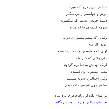
دنبالش میرم هرجا که میره
هوش و حواسمو از من میگیره
دست خودش نیست اگه میکشونه
تمومه قلبمو هرجا که میره
وقتایی که پیشم نیستو ازم دوره
بودن کار منه
اونی که دلواپسش میشم هرجا هست
حتی وقتی که کنار منه
اونکه بودنش به دنیا برم گردوند
معنی عشقو با اون فهمیدم
وقتی احوالم پریشونه میشینم
پیشش روی شونش تکیه میدم
تو امواج نگاه اون پاهام هرجا بره میرن..
نت پیانو دنبالش میرم از محسن یگانه