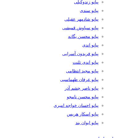
پیانو زندوکیلی
پیانو سندی
پیانو شادمهر عقیلی
پیانو سیاوش قمیشی
پیانو محسن یگانه
پیانو اندی
پیانو فریدون آسرایی
پیانو اندی تلنت
پیانو مجید انتظامی
پیانو عرفان طهماسبی
پیانو ناصر چشم آذر
پیانو محسن نامجو
پیانو احسان خواجه امیری
پیانو اسکار هریس
پیانو ایوان بند