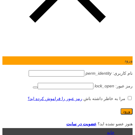
ورود
نام کاربری:
perm_identity
رمز عبور:
lock_open
مرا به خاطر داشته باش
رمز عبور را فراموش کرده اید؟
هنوز عضو نشده اید؟
عضویت در سایت
خانه