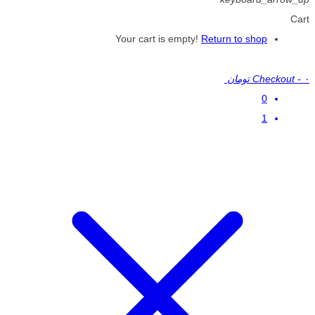
Cart
Your cart is empty!
Return to shop
۰ تومان
-
Checkout
0
1