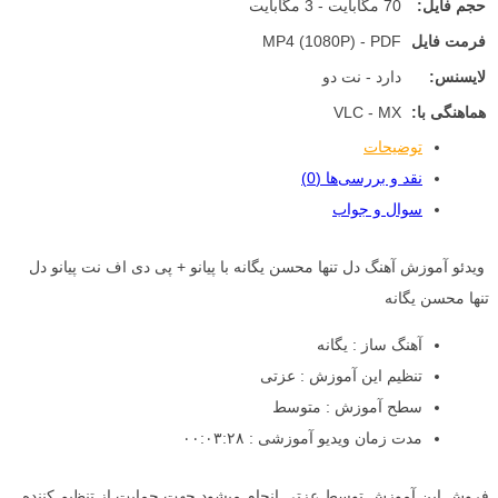
حجم فایل:
70 مگابایت - 3 مگابایت
فرمت فایل
MP4 (1080P) - PDF
لایسنس:
دارد - نت دو
هماهنگی با:
VLC - MX
توضیحات
نقد و بررسی‌ها (0)
سوال و جواب
ویدئو آموزش آهنگ دل تنها محسن یگانه با پیانو + پی دی اف نت پیانو دل
تنها محسن یگانه
آهنگ ساز : یگانه
تنظیم این آموزش : عزتی
سطح آموزش : متوسط
مدت زمان ویدیو آموزشی : ۰۰:۰۳:۲۸
فروش این آموزش توسط عزتی انجام میشود جهت حمایت از تنظیم کننده