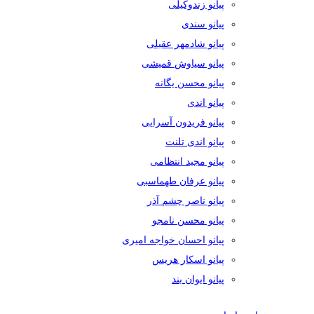
پیانو زندوکیلی
پیانو سندی
پیانو شادمهر عقیلی
پیانو سیاوش قمیشی
پیانو محسن یگانه
پیانو اندی
پیانو فریدون آسرایی
پیانو اندی تلنت
پیانو مجید انتظامی
پیانو عرفان طهماسبی
پیانو ناصر چشم آذر
پیانو محسن نامجو
پیانو احسان خواجه امیری
پیانو اسکار هریس
پیانو ایوان بند