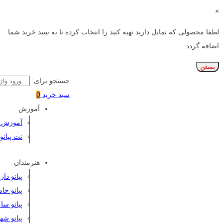
×
لطفا محصولی که تمایل دارید تهیه کنید را انتخاب کرده تا به سبد خرید شما
اضافه گردد
بستن
جستجو برای:
سبد خرید
0
آموزش
آموزش پی
نت پیانو
هنرمندان
پیانو دا
پیانو حا
پیانو سا
پیانو شه