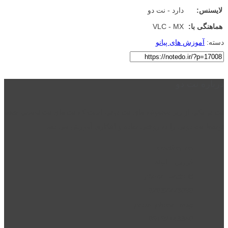
لایسنس:
دارد - نت دو
هماهنگی با:
VLC - MX
دسته:
آموزش های پیانو
درباره نت دو
نت دو یکی از زیر مجموعه های نت دونی است که نت های نت نویسی شده
توسط نت دونی را به روشی ساده و ابتکاری آموزش می دهد.
location_on
قزوین - الوند
phone_android
02832223098
perm_phone_msg
09192143350