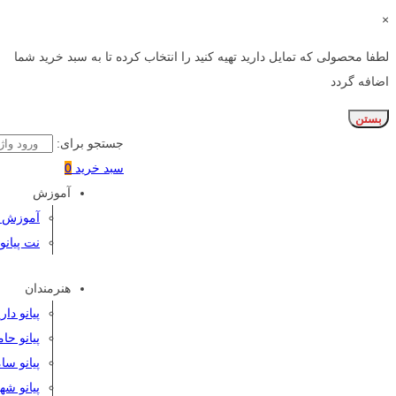
×
لطفا محصولی که تمایل دارید تهیه کنید را انتخاب کرده تا به سبد خرید شما
اضافه گردد
بستن
جستجو برای:
سبد خرید
0
آموزش
آموزش پی
نت پیانو
هنرمندان
پیانو دا
پیانو حا
پیانو سا
پیانو شه