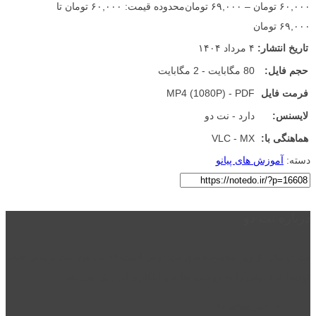
۶۰,۰۰۰
تومان
–
۶۹,۰۰۰
تومان
محدوده قیمت: ۶۰,۰۰۰ تومان تا
۶۹,۰۰۰ تومان
تاریخ انتشار:
۴ مرداد ۱۴۰۴
حجم فایل:
80 مگابایت - 2 مگابایت
فرمت فایل
MP4 (1080P) - PDF
لایسنس:
دارد - نت دو
هماهنگی با:
VLC - MX
دسته:
آموزش های پیانو
درباره نت دو
نت دو یکی از زیر مجموعه های نت دونی است که نت های نت نویسی شده
توسط نت دونی را به روشی ساده و ابتکاری آموزش می دهد.
location_on