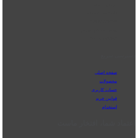
قزوین - الوند
phone_android
02832223098
perm_phone_msg
09192143350
دسترسی سریع
صفحه اصلی
محصولات
حساب کاربری
قوانین خرید
استخدام
اعتماد شما، افتخار ماست