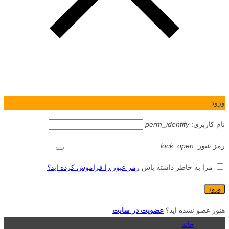
ورود
نام کاربری:
perm_identity
رمز عبور:
lock_open
مرا به خاطر داشته باش
رمز عبور را فراموش کرده اید؟
هنوز عضو نشده اید؟
عضویت در سایت
خانه