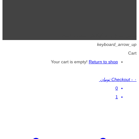
تمامی حقوق برای گیگافایل محفوظ است.
keyboard_arrow_up
Cart
Your cart is empty!
Return to shop
۰ تومان
-
Checkout
0
1