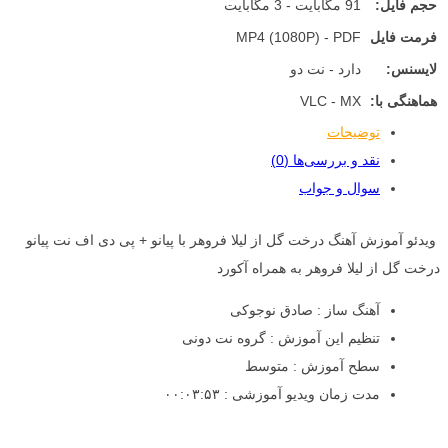
حجم فایل:
91 مگابایت - 3 مگابایت
فرمت فایل
MP4 (1080P) - PDF
لایسنس:
دارد - نت دو
هماهنگی با:
VLC - MX
توضیحات
نقد و بررسی‌ها (0)
سوال و جواب
ویدئو آموزش آهنگ درخت گل از لیلا فروهر با پیانو + پی دی اف نت پیانو
درخت گل از لیلا فروهر به همراه آکورد
آهنگ ساز : صادق نوجوکی
تنظیم این آموزش : گروه نت دونی
سطح آموزش : متوسط
مدت زمان ویدیو آموزشی : ۰۰:۰۳:۵۳