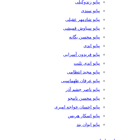
پیانو زندوکیلی
پیانو سندی
پیانو شادمهر عقیلی
پیانو سیاوش قمیشی
پیانو محسن یگانه
پیانو اندی
پیانو فریدون آسرایی
پیانو اندی تلنت
پیانو مجید انتظامی
پیانو عرفان طهماسبی
پیانو ناصر چشم آذر
پیانو محسن نامجو
پیانو احسان خواجه امیری
پیانو اسکار هریس
پیانو ایوان بند