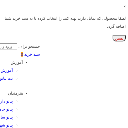
×
لطفا محصولی که تمایل دارید تهیه کنید را انتخاب کرده تا به سبد خرید شما
اضافه گردد
بستن
جستجو برای:
سبد خرید
0
آموزش
آموزش پی
نت پیانو
هنرمندان
پیانو دا
پیانو حا
پیانو سا
پیانو شه