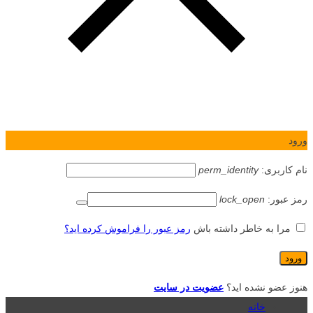
ورود
نام کاربری:
perm_identity
رمز عبور:
lock_open
مرا به خاطر داشته باش
رمز عبور را فراموش کرده اید؟
هنوز عضو نشده اید؟
عضویت در سایت
خانه