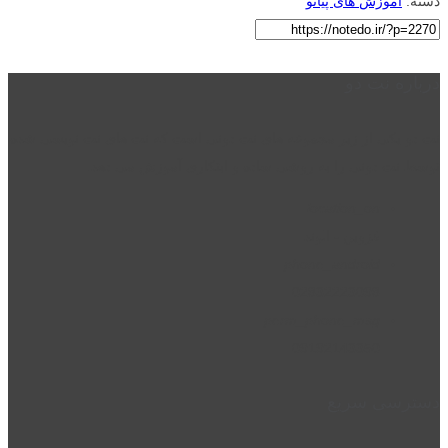
دسته:
آموزش های پیانو
درباره نت دو
نت دو یکی از زیر مجموعه های نت دونی است که نت های نت نویسی شده
توسط نت دونی را به روشی ساده و ابتکاری آموزش می دهد.
location_on
قزوین - الوند
phone_android
02832223098
perm_phone_msg
09192143350
دسترسی سریع