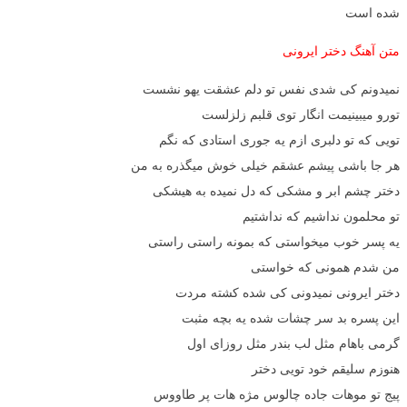
شده است
متن آهنگ دختر ایرونی
نمیدونم کی شدی نفس تو دلم عشقت یهو نشست
تورو میبینیمت انگار توی قلبم زلزلست
تویی که تو دلبری ازم یه جوری استادی که نگم
هر جا باشی پیشم عشقم خیلی خوش میگذره به من
دختر چشم ابر و مشکی که دل نمیده به هیشکی
تو محلمون نداشیم که نداشتیم
یه پسر خوب میخواستی که بمونه راستی راستی
من شدم همونی که خواستی
دختر ایرونی نمیدونی کی شده کشته مردت
این پسره بد سر چشات شده یه بچه مثبت
گرمی باهام مثل لب بندر مثل روزای اول
هنوزم سلیقم خود تویی دختر
پیج تو موهات جاده چالوس مژه هات پر طاووس