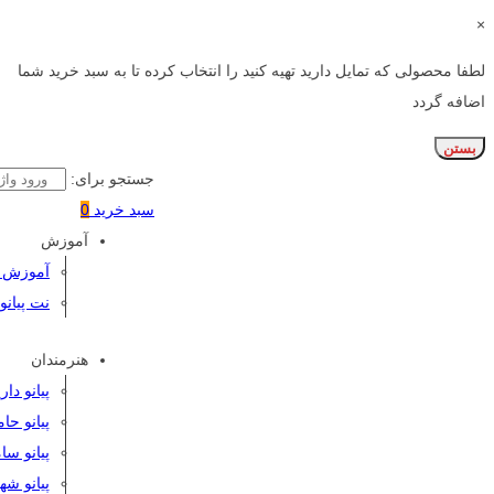
×
لطفا محصولی که تمایل دارید تهیه کنید را انتخاب کرده تا به سبد خرید شما
اضافه گردد
بستن
جستجو برای:
سبد خرید
0
آموزش
آموزش پی
نت پیانو
هنرمندان
پیانو دا
پیانو حا
پیانو سا
پیانو شه