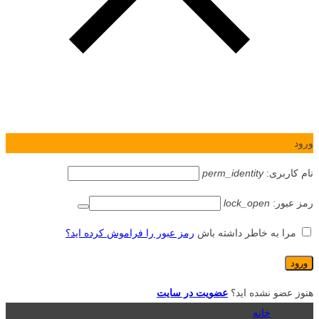
ورود
نام کاربری:
perm_identity
رمز عبور:
lock_open
مرا به خاطر داشته باش
رمز عبور را فراموش کرده اید؟
هنوز عضو نشده اید؟
عضویت در سایت
خانه