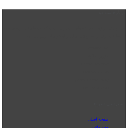
درباره نت دو
نت دو یکی از زیر مجموعه های نت دونی است که نت های نت نویسی شده
توسط نت دونی را به روشی ساده و ابتکاری آموزش می دهد.
location_on
قزوین - الوند
phone_android
02832223098
perm_phone_msg
09192143350
دسترسی سریع
صفحه اصلی
محصولات