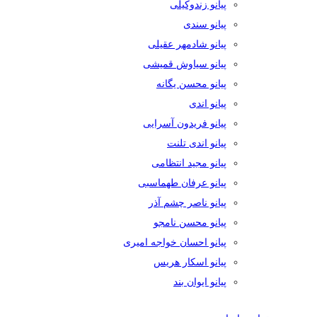
پیانو زندوکیلی
پیانو سندی
پیانو شادمهر عقیلی
پیانو سیاوش قمیشی
پیانو محسن یگانه
پیانو اندی
پیانو فریدون آسرایی
پیانو اندی تلنت
پیانو مجید انتظامی
پیانو عرفان طهماسبی
پیانو ناصر چشم آذر
پیانو محسن نامجو
پیانو احسان خواجه امیری
پیانو اسکار هریس
پیانو ایوان بند