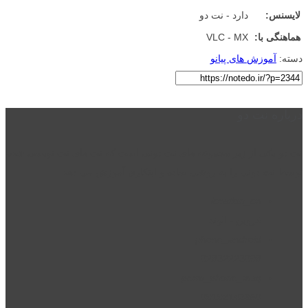
لایسنس:
دارد - نت دو
هماهنگی با:
VLC - MX
دسته:
آموزش های پیانو
درباره نت دو
نت دو یکی از زیر مجموعه های نت دونی است که نت های نت نویسی شده
توسط نت دونی را به روشی ساده و ابتکاری آموزش می دهد.
location_on
قزوین - الوند
phone_android
02832223098
perm_phone_msg
09192143350