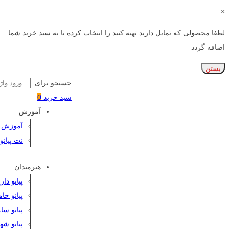
×
لطفا محصولی که تمایل دارید تهیه کنید را انتخاب کرده تا به سبد خرید شما
اضافه گردد
بستن
جستجو برای:
سبد خرید
0
آموزش
آموزش پی
نت پیانو
هنرمندان
پیانو دا
پیانو حا
پیانو سا
پیانو شه