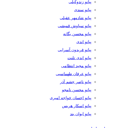
پیانو زندوکیلی
پیانو سندی
پیانو شادمهر عقیلی
پیانو سیاوش قمیشی
پیانو محسن یگانه
پیانو اندی
پیانو فریدون آسرایی
پیانو اندی تلنت
پیانو مجید انتظامی
پیانو عرفان طهماسبی
پیانو ناصر چشم آذر
پیانو محسن نامجو
پیانو احسان خواجه امیری
پیانو اسکار هریس
پیانو ایوان بند