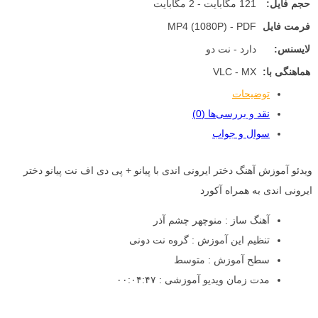
حجم فایل:
121 مگابایت - 2 مگابایت
فرمت فایل
MP4 (1080P) - PDF
لایسنس:
دارد - نت دو
هماهنگی با:
VLC - MX
توضیحات
نقد و بررسی‌ها (0)
سوال و جواب
ویدئو آموزش آهنگ دختر ایرونی اندی با پیانو + پی دی اف نت پیانو دختر
ایرونی اندی به همراه آکورد
آهنگ ساز : منوچهر چشم آذر
تنظیم این آموزش : گروه نت دونی
سطح آموزش : متوسط
مدت زمان ویدیو آموزشی : ۰۰:۰۴:۴۷