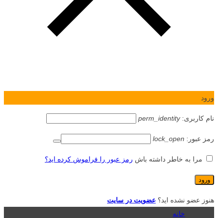
ورود
نام کاربری:
perm_identity
رمز عبور:
lock_open
مرا به خاطر داشته باش
رمز عبور را فراموش کرده اید؟
هنوز عضو نشده اید؟
عضویت در سایت
خانه