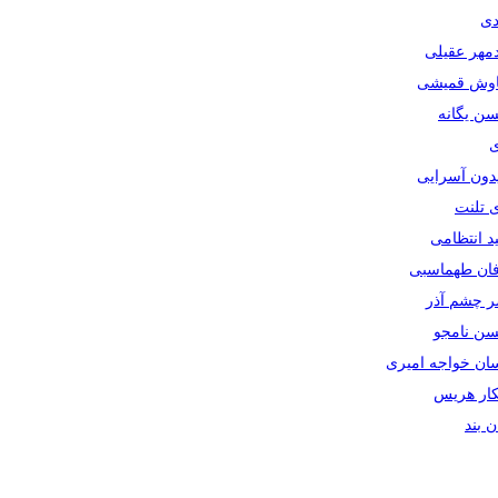
دی
دمهر عقیلی
یاوش قمیشی
سن یگانه
ی
یدون آسرایی
ی تلنت
ید انتظامی
رفان طهماسبی
صر چشم آذر
حسن نامجو
سان خواجه امیری
سکار هریس
ان بند