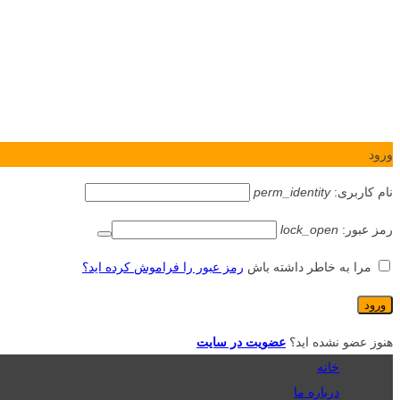
ورود
نام کاربری:
perm_identity
رمز عبور:
lock_open
مرا به خاطر داشته باش
رمز عبور را فراموش کرده اید؟
هنوز عضو نشده اید؟
عضویت در سایت
خانه
درباره ما