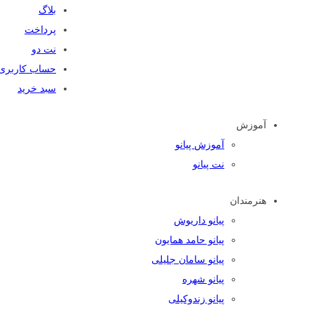
بلاگ
پرداخت
نت دو
حساب کاربری
سبد خرید
آموزش
آموزش پیانو
نت پیانو
هنرمندان
پیانو داریوش
پیانو حامد همایون
پیانو سامان جلیلی
پیانو شهره
پیانو زندوکیلی