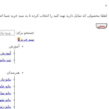
×
لطفا محصولی که تمایل دارید تهیه کنید را انتخاب کرده تا به سبد خرید شما اض
بستن
جستجو برای:
سبد خرید
0
آموزش
آموزش پی
نت پیانو
هنرمندان
پیانو دا
پیانو حا
پیانو سا
پیانو شه
پیانو زن