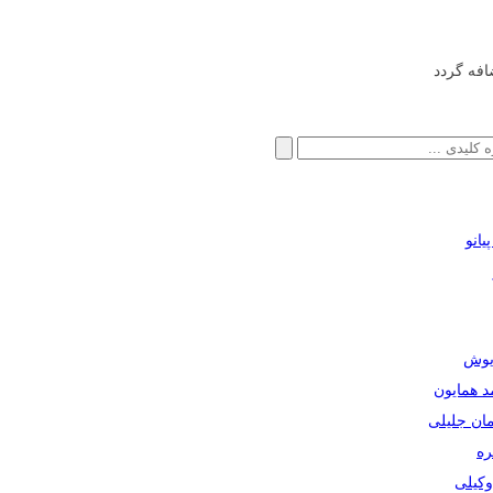
افه گردد
انو
ریوش
مد همایون
مان جلیلی
ره
دوکیلی