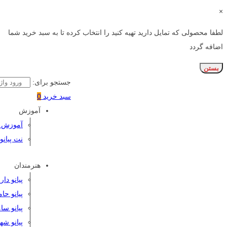
×
لطفا محصولی که تمایل دارید تهیه کنید را انتخاب کرده تا به سبد خرید شما
اضافه گردد
بستن
جستجو برای:
سبد خرید
0
آموزش
آموزش پی
نت پیانو
هنرمندان
پیانو دا
پیانو حا
پیانو سا
پیانو شه