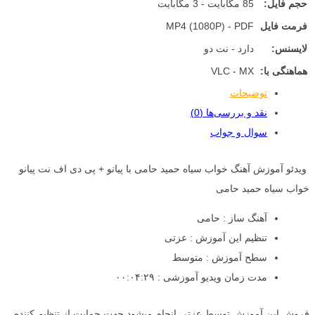
حجم فایل:
85 مگابایت - 3 مگابایت
فرمت فایل
MP4 (1080P) - PDF
لایسنس:
دارد - نت دو
هماهنگی با:
VLC - MX
توضیحات
نقد و بررسی‌ها (0)
سوال و جواب
ویدئو آموزش آهنگ خواب سیاه حمید حامی با پیانو + پی دی اف نت پیانو
خواب سیاه حمید حامی
آهنگ ساز : حامی
تنظیم این آموزش : عزتی
سطح آموزش : متوسط
مدت زمان ویدیو آموزشی : ۰۰:۰۴:۲۹
فروش این آموزش توسط عزتی انجام میشود جهت حمایت از تنظیم کننده