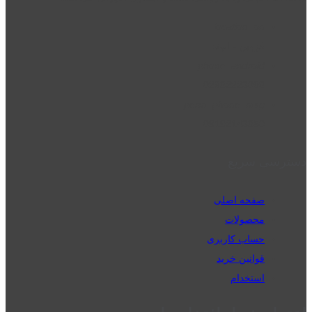
location_on
قزوین - الوند
phone_android
02832223098
perm_phone_msg
09192143350
دسترسی سریع
صفحه اصلی
محصولات
حساب کاربری
قوانین خرید
استخدام