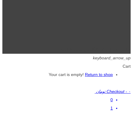
تمامی حقوق برای گیگافایل محفوظ است.
keyboard_arrow_up
Cart
Your cart is empty!
Return to shop
۰ تومان
-
Checkout
0
1