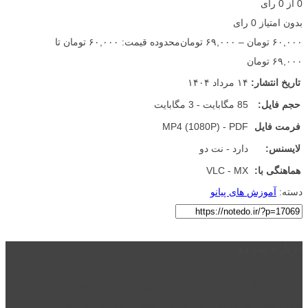
0
از
0
رأی
بدون امتیاز
0 رای
۶۰,۰۰۰
تومان
–
۶۹,۰۰۰
تومان
محدوده قیمت: ۶۰,۰۰۰ تومان تا
۶۹,۰۰۰ تومان
تاریخ انتشار:
۱۴ مرداد ۱۴۰۴
حجم فایل:
85 مگابایت - 3 مگابایت
فرمت فایل
MP4 (1080P) - PDF
لایسنس:
دارد - نت دو
هماهنگی با:
VLC - MX
دسته:
آموزش های پیانو
درباره نت دو
نت دو یکی از زیر مجموعه های نت دونی است که نت های نت نویسی شده
توسط نت دونی را به روشی ساده و ابتکاری آموزش می دهد.