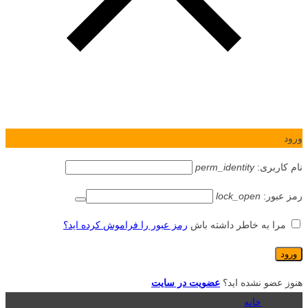
ورود
نام کاربری:
perm_identity
رمز عبور:
lock_open
مرا به خاطر داشته باش
رمز عبور را فراموش کرده اید؟
هنوز عضو نشده اید؟
عضویت در سایت
خانه