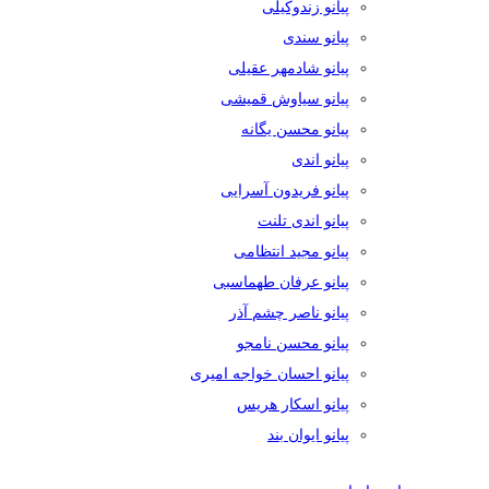
پیانو زندوکیلی
پیانو سندی
پیانو شادمهر عقیلی
پیانو سیاوش قمیشی
پیانو محسن یگانه
پیانو اندی
پیانو فریدون آسرایی
پیانو اندی تلنت
پیانو مجید انتظامی
پیانو عرفان طهماسبی
پیانو ناصر چشم آذر
پیانو محسن نامجو
پیانو احسان خواجه امیری
پیانو اسکار هریس
پیانو ایوان بند