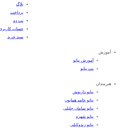
بلاگ
پرداخت
نت دو
حساب کاربری
سبد خرید
آموزش
آموزش پیانو
نت پیانو
هنرمندان
پیانو داریوش
پیانو حامد همایون
پیانو سامان جلیلی
پیانو شهره
پیانو زندوکیلی