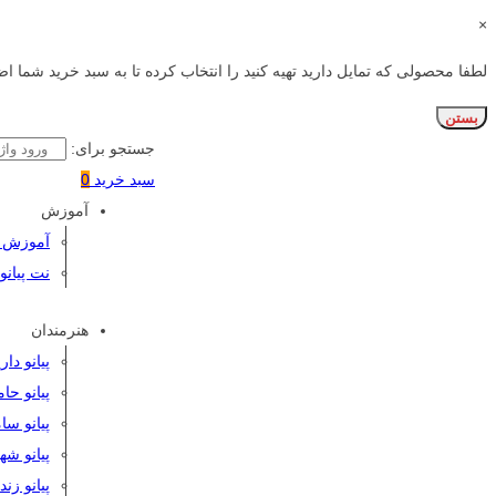
×
لطفا محصولی که تمایل دارید تهیه کنید را انتخاب کرده تا به سبد خرید شما اض
بستن
جستجو برای:
سبد خرید
0
آموزش
آموزش پی
نت پیانو
هنرمندان
پیانو دا
پیانو حا
پیانو سا
پیانو شه
پیانو زن