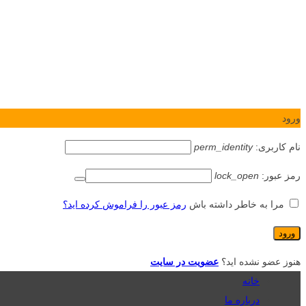
ورود
نام کاربری:
perm_identity
رمز عبور:
lock_open
مرا به خاطر داشته باش
رمز عبور را فراموش کرده اید؟
هنوز عضو نشده اید؟
عضویت در سایت
خانه
درباره ما