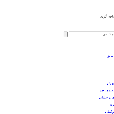
افه گردد
انو
ریوش
مد همایون
مان جلیلی
ره
دوکیلی