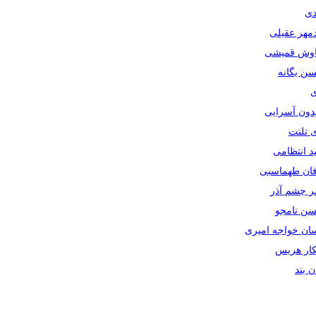
دی
دمهر عقیلی
یاوش قمیشی
سن یگانه
ی
یدون آسرایی
ی تلنت
ید انتظامی
رفان طهماسبی
صر چشم آذر
حسن نامجو
سان خواجه امیری
سکار هریس
ان بند