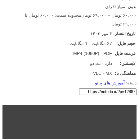
بدون امتیاز
0 رای
۶۰,۰۰۰
تومان
–
۶۹,۰۰۰
تومان
محدوده قیمت: ۶۰,۰۰۰ تومان تا
۶۹,۰۰۰ تومان
تاریخ انتشار:
۴ مهر ۱۴۰۳
حجم فایل:
27 مگابایت - 1 مگابایت
فرمت فایل
MP4 (1080P) - PDF
لایسنس:
دارد - نت دو
هماهنگی با:
VLC - MX
دسته:
آموزش های پیانو
درباره نت دو
نت دو یکی از زیر مجموعه های نت دونی است که نت های نت نویسی شده
توسط نت دونی را به روشی ساده و ابتکاری آموزش می دهد.