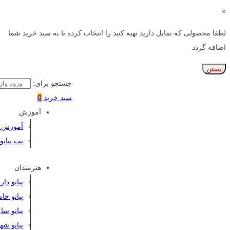
×
لطفا محصولی که تمایل دارید تهیه کنید را انتخاب کرده تا به سبد خرید شما
اضافه گردد
بستن
جستجو برای:
سبد خرید
0
آموزش
آموزش پی
نت پیانو
هنرمندان
پیانو دا
پیانو حا
پیانو سا
پیانو شه