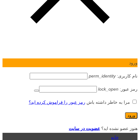
ورود
نام کاربری:
perm_identity
رمز عبور:
lock_open
مرا به خاطر داشته باش
رمز عبور را فراموش کرده اید؟
هنوز عضو نشده اید؟
عضویت در سایت
خانه