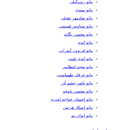
پیانو زندوکیلی
پیانو سندی
پیانو شادمهر عقیلی
پیانو سیاوش قمیشی
پیانو محسن یگانه
پیانو اندی
پیانو فریدون آسرایی
پیانو اندی تلنت
پیانو مجید انتظامی
پیانو عرفان طهماسبی
پیانو ناصر چشم آذر
پیانو محسن نامجو
پیانو احسان خواجه امیری
پیانو اسکار هریس
پیانو ایوان بند