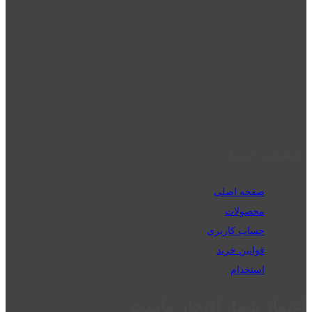
location_on
قزوین - الوند
phone_android
02832223098
perm_phone_msg
09192143350
دسترسی سریع
صفحه اصلی
محصولات
حساب کاربری
قوانین خرید
استخدام
اعتماد شما، افتخار ماست