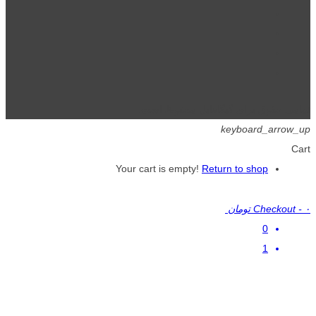
تمامی حقوق برای گیگافایل محفوظ است.
keyboard_arrow_up
Cart
Your cart is empty!
Return to shop
۰ تومان
-
Checkout
0
1