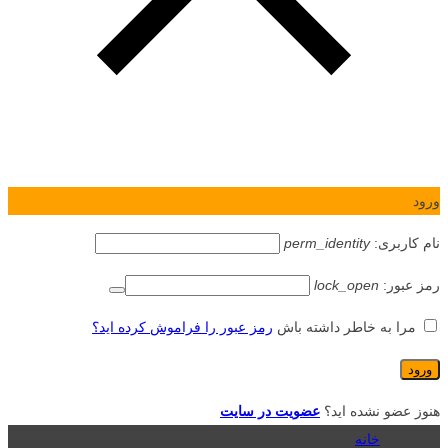
ورود
نام کاربری:
perm_identity
رمز عبور:
lock_open
مرا به خاطر داشته باش
رمز عبور را فراموش کرده اید؟
هنوز عضو نشده اید؟
عضویت در سایت
خانه