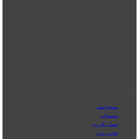
نت دو یکی از زیر مجموعه های نت دونی است که نت های نت نویسی شده
توسط نت دونی را به روشی ساده و ابتکاری آموزش می دهد.
location_on
قزوین - الوند
phone_android
02832223098
perm_phone_msg
09192143350
دسترسی سریع
صفحه اصلی
محصولات
حساب کاربری
قوانین خرید