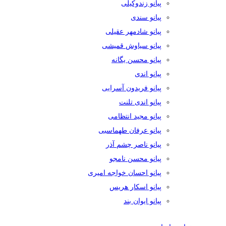
پیانو زندوکیلی
پیانو سندی
پیانو شادمهر عقیلی
پیانو سیاوش قمیشی
پیانو محسن یگانه
پیانو اندی
پیانو فریدون آسرایی
پیانو اندی تلنت
پیانو مجید انتظامی
پیانو عرفان طهماسبی
پیانو ناصر چشم آذر
پیانو محسن نامجو
پیانو احسان خواجه امیری
پیانو اسکار هریس
پیانو ایوان بند