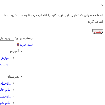
×
لطفا محصولی که تمایل دارید تهیه کنید را انتخاب کرده تا به سبد خرید شما
اضافه گردد
بستن
جستجو برای:
سبد خرید
0
آموزش
آموزش پی
نت پیانو
هنرمندان
پیانو دا
پیانو حا
پیانو سا
پیانو شه