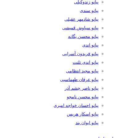
پیانو زندوکیلی
پیانو سندی
پیانو شادمهر عقیلی
پیانو سیاوش قمیشی
پیانو محسن یگانه
پیانو اندی
پیانو فریدون آسرایی
پیانو اندی تلنت
پیانو مجید انتظامی
پیانو عرفان طهماسبی
پیانو ناصر چشم آذر
پیانو محسن نامجو
پیانو احسان خواجه امیری
پیانو اسکار هریس
پیانو ایوان بند