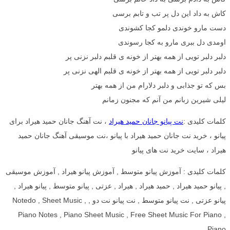
کاش به داد این دل پر تب و تابم برسی
دست مارو خوندی دلمو کجا کشوندی
اومدی دل ببری مارو به کجا رسوندی
دلبر دلبر تویی از همه بهتر از خونه ی قلبم دلبر نزنی پر
دلبر دلبر تویی از همه بهتر از خونه ی قلبم الهی نزنی پر
بس که تو جذابی و دلبر دلارام من از همه بهتر
لیلی شیرین زبانم من آنم که مجنون زمانم
کلمات کلیدی :
نت پیانو جانان حمید هیراد
، نت آهنگ جانان حمید هیراد برای
پیانو ، خرید نت جانان حمید هیراد با پیانو ،نت موسیقی آهنگ جانان حمید
هیراد ، سایت خرید نت های پیانو
کلمات کلیدی : آموزش پیانو متوسط , آموزش پیانو هیراد , آموزش موسیقی
, پیانو حمید هیراد , حمید هیراد , هیراد , عزتی , پیانو متوسط , پیانو هیراد ,
پیانو عزتی , نت پیانو متوسط , نت پیانو نت دو , Notedo , Sheet Music ,
Piano Notes , Piano Sheet Music , Free Sheet Music For Piano ,
Piano