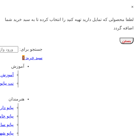
×
لطفا محصولی که تمایل دارید تهیه کنید را انتخاب کرده تا به سبد خرید شما
اضافه گردد
بستن
جستجو برای:
سبد خرید
0
آموزش
آموزش پی
نت پیانو
هنرمندان
پیانو دا
پیانو حا
پیانو سا
پیانو شه