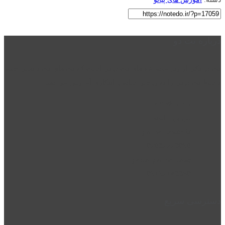
درباره نت دو
نت دو یکی از زیر مجموعه های نت دونی است که نت های نت نویسی شده
توسط نت دونی را به روشی ساده و ابتکاری آموزش می دهد.
location_on
قزوین - الوند
phone_android
02832223098
perm_phone_msg
09192143350
دسترسی سریع