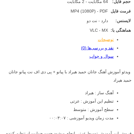
حجم فایل:
64 مگابایت - 2 مگابایت
فرمت فایل
MP4 (1080P) - PDF
لایسنس:
دارد - نت دو
هماهنگی با:
VLC - MX
توضیحات
نقد و بررسی‌ها (0)
سوال و جواب
ویدئو آموزش آهنگ جانان حمید هیراد با پیانو + پی دی اف نت پیانو جانان
حمید هیراد
آهنگ ساز : هیراد
تنظیم این آموزش : عزتی
سطح آموزش : متوسط
مدت زمان ویدیو آموزشی : ۰۰:۰۳:۰۷
فروش این آموزش توسط عزتی انجام میشود جهت حمایت از تنظیم کننده