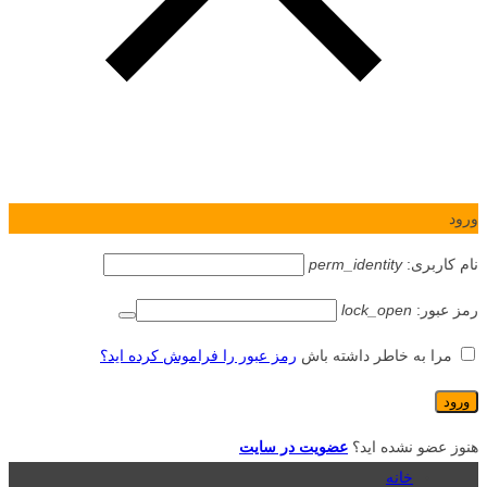
ورود
نام کاربری:
perm_identity
رمز عبور:
lock_open
مرا به خاطر داشته باش
رمز عبور را فراموش کرده اید؟
هنوز عضو نشده اید؟
عضویت در سایت
خانه