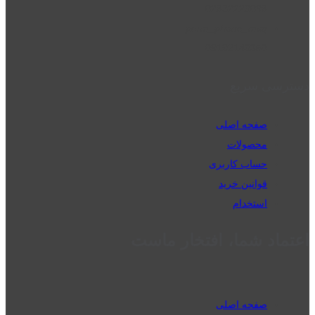
02832223098
perm_phone_msg
09192143350
دسترسی سریع
صفحه اصلی
محصولات
حساب کاربری
قوانین خرید
استخدام
اعتماد شما، افتخار ماست
صفحه اصلی