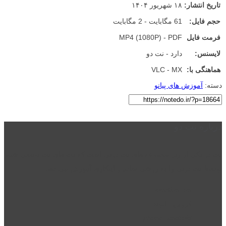
تاریخ انتشار:
۱۸ شهریور ۱۴۰۴
حجم فایل:
61 مگابایت - 2 مگابایت
فرمت فایل
MP4 (1080P) - PDF
لایسنس:
دارد - نت دو
هماهنگی با:
VLC - MX
دسته:
آموزش های پیانو
درباره نت دو
نت دو یکی از زیر مجموعه های نت دونی است که نت های نت نویسی شده
توسط نت دونی را به روشی ساده و ابتکاری آموزش می دهد.
location_on
قزوین - الوند
phone_android