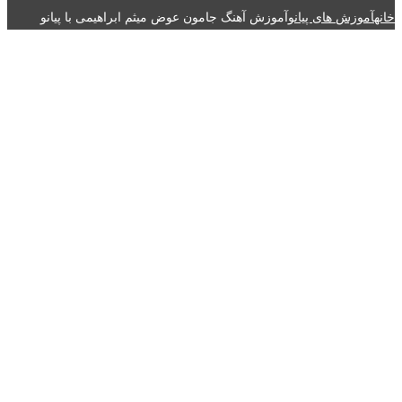
خانه
آموزش های پیانو
آموزش آهنگ جامون عوض میثم ابراهیمی با پیانو