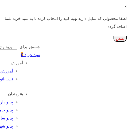
×
لطفا محصولی که تمایل دارید تهیه کنید را انتخاب کرده تا به سبد خرید شما
اضافه گردد
بستن
جستجو برای:
سبد خرید
0
آموزش
آموزش پی
نت پیانو
هنرمندان
پیانو دا
پیانو حا
پیانو سا
پیانو شه