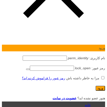
ورود
نام کاربری:
perm_identity
رمز عبور:
lock_open
مرا به خاطر داشته باش
رمز عبور را فراموش کرده اید؟
هنوز عضو نشده اید؟
عضویت در سایت
خانه