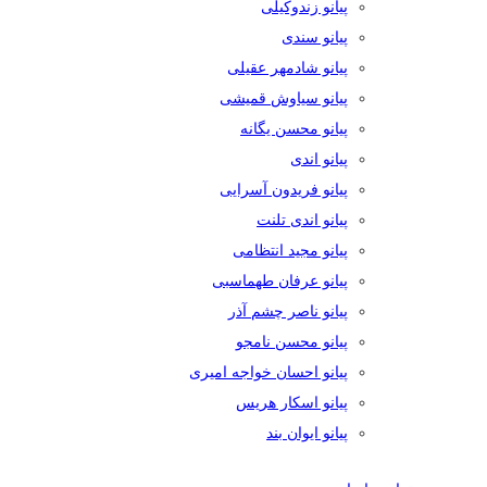
پیانو زندوکیلی
پیانو سندی
پیانو شادمهر عقیلی
پیانو سیاوش قمیشی
پیانو محسن یگانه
پیانو اندی
پیانو فریدون آسرایی
پیانو اندی تلنت
پیانو مجید انتظامی
پیانو عرفان طهماسبی
پیانو ناصر چشم آذر
پیانو محسن نامجو
پیانو احسان خواجه امیری
پیانو اسکار هریس
پیانو ایوان بند