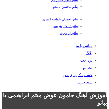
پیانو محسن نامجو
پیانو احسان خواجه امیری
پیانو اسکار هریس
پیانو ایوان بند
تماس با ما
بلاگ
پرداخت
نت دو
حساب کاربری من
سبد خرید
آموزش آهنگ جامون عوض میثم ابراهیمی با
پیانو