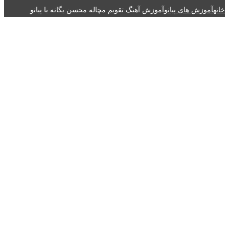
خانه
آموزش های پیانو
آموزش آهنگ تقویم مچاله محسن یگانه با پیانو