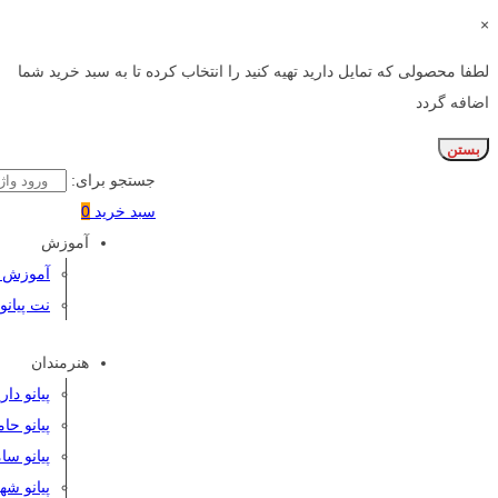
×
لطفا محصولی که تمایل دارید تهیه کنید را انتخاب کرده تا به سبد خرید شما
اضافه گردد
بستن
جستجو برای:
سبد خرید
0
آموزش
آموزش پی
نت پیانو
هنرمندان
پیانو دا
پیانو حا
پیانو سا
پیانو شه