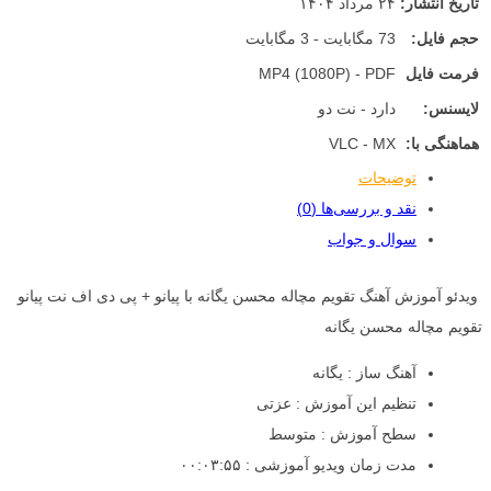
تاریخ انتشار:
۲۴ مرداد ۱۴۰۴
حجم فایل:
73 مگابایت - 3 مگابایت
فرمت فایل
MP4 (1080P) - PDF
لایسنس:
دارد - نت دو
هماهنگی با:
VLC - MX
توضیحات
نقد و بررسی‌ها (0)
سوال و جواب
ویدئو آموزش آهنگ تقویم مچاله محسن یگانه با پیانو + پی دی اف نت پیانو
تقویم مچاله محسن یگانه
آهنگ ساز : یگانه
تنظیم این آموزش : عزتی
سطح آموزش : متوسط
مدت زمان ویدیو آموزشی : ۰۰:۰۳:۵۵