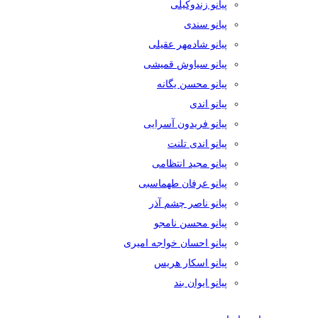
پیانو زندوکیلی
پیانو سندی
پیانو شادمهر عقیلی
پیانو سیاوش قمیشی
پیانو محسن یگانه
پیانو اندی
پیانو فریدون آسرایی
پیانو اندی تلنت
پیانو مجید انتظامی
پیانو عرفان طهماسبی
پیانو ناصر چشم آذر
پیانو محسن نامجو
پیانو احسان خواجه امیری
پیانو اسکار هریس
پیانو ایوان بند