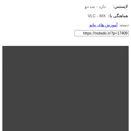
لایسنس:
دارد - نت دو
هماهنگی با:
VLC - MX
دسته:
آموزش های پیانو
درباره نت دو
نت دو یکی از زیر مجموعه های نت دونی است که نت های نت نویسی شده
توسط نت دونی را به روشی ساده و ابتکاری آموزش می دهد.
location_on
قزوین - الوند
phone_android
02832223098
perm_phone_msg
09192143350