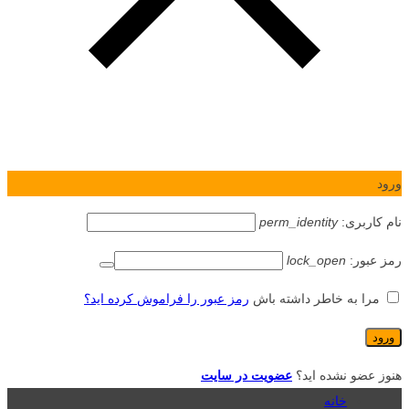
ورود
نام کاربری:
perm_identity
رمز عبور:
lock_open
مرا به خاطر داشته باش
رمز عبور را فراموش کرده اید؟
هنوز عضو نشده اید؟
عضویت در سایت
خانه