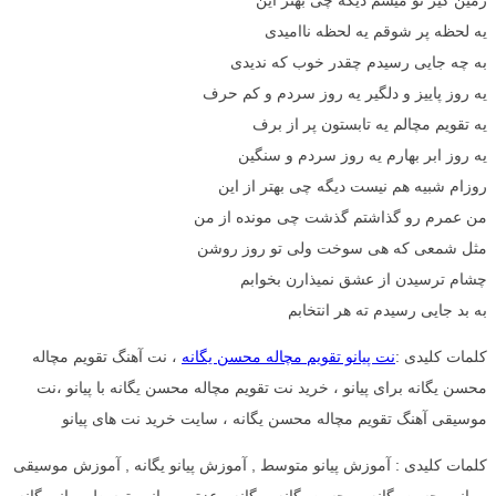
یه لحظه پر شوقم یه لحظه ناامیدی
به چه جایی رسیدم چقدر خوب که ندیدی
یه روز پاییز و دلگیر یه روز سردم و کم حرف
یه تقویم مچالم یه تابستون پر از برف
یه روز ابر بهارم یه روز سردم و سنگین
روزام شبیه هم نیست دیگه چی بهتر از این
من عمرم رو گذاشتم گذشت چی مونده از من
مثل شمعی که هی سوخت ولی تو روز روشن
چشام ترسیدن از عشق نمیذارن بخوابم
به بد جایی رسیدم ته هر انتخابم
کلمات کلیدی :
نت پیانو تقویم مچاله محسن یگانه
، نت آهنگ تقویم مچاله
محسن یگانه برای پیانو ، خرید نت تقویم مچاله محسن یگانه با پیانو ،نت
موسیقی آهنگ تقویم مچاله محسن یگانه ، سایت خرید نت های پیانو
کلمات کلیدی : آموزش پیانو متوسط , آموزش پیانو یگانه , آموزش موسیقی
, پیانو محسن یگانه , محسن یگانه , یگانه , عزتی , پیانو متوسط , پیانو یگانه