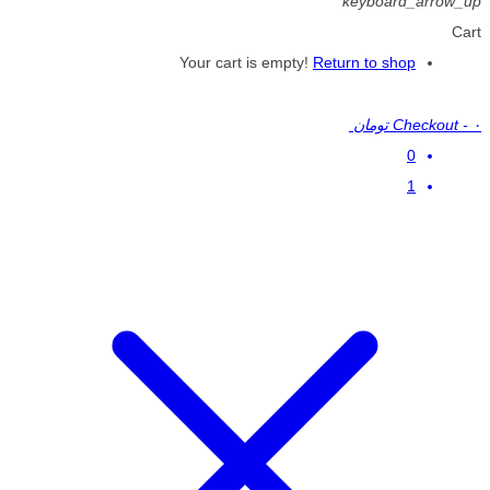
keyboard_arrow_up
Cart
Your cart is empty!
Return to shop
۰ تومان
-
Checkout
0
1