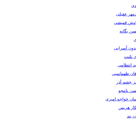
دی
دمهر عقیلی
یاوش قمیشی
سن یگانه
ی
یدون آسرایی
ی تلنت
ید انتظامی
رفان طهماسبی
صر چشم آذر
حسن نامجو
سان خواجه امیری
سکار هریس
ان بند