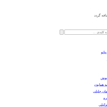
افه گردد
انو
ریوش
مد همایون
مان جلیلی
ره
دوکیلی