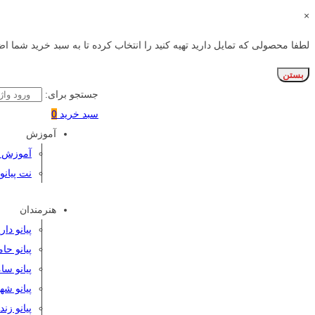
×
لطفا محصولی که تمایل دارید تهیه کنید را انتخاب کرده تا به سبد خرید شما اض
بستن
جستجو برای:
سبد خرید
0
آموزش
آموزش پی
نت پیانو
هنرمندان
پیانو دا
پیانو حا
پیانو سا
پیانو شه
پیانو زن