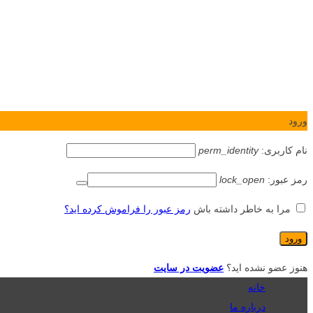
ورود
نام کاربری:
perm_identity
رمز عبور:
lock_open
مرا به خاطر داشته باش
رمز عبور را فراموش کرده اید؟
هنوز عضو نشده اید؟
عضویت در سایت
خانه
درباره ما