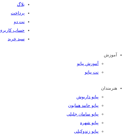
بلاگ
پرداخت
نت دو
حساب کاربری
سبد خرید
آموزش
آموزش پیانو
نت پیانو
هنرمندان
پیانو داریوش
پیانو حامد همایون
پیانو سامان جلیلی
پیانو شهره
پیانو زندوکیلی