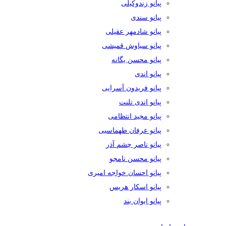
پیانو زندوکیلی
پیانو سندی
پیانو شادمهر عقیلی
پیانو سیاوش قمیشی
پیانو محسن یگانه
پیانو اندی
پیانو فریدون آسرایی
پیانو اندی تلنت
پیانو مجید انتظامی
پیانو عرفان طهماسبی
پیانو ناصر چشم آذر
پیانو محسن نامجو
پیانو احسان خواجه امیری
پیانو اسکار هریس
پیانو ایوان بند