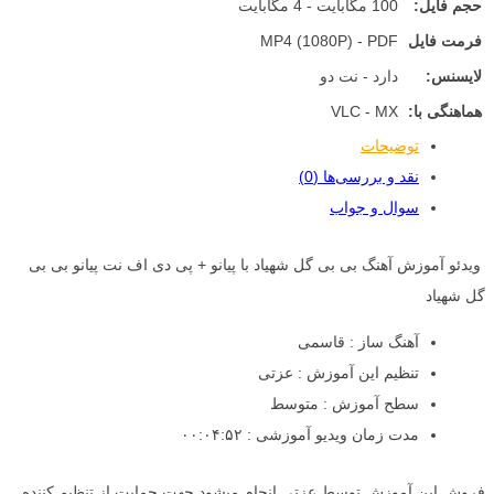
حجم فایل:
100 مگابایت - 4 مگابایت
فرمت فایل
MP4 (1080P) - PDF
لایسنس:
دارد - نت دو
هماهنگی با:
VLC - MX
توضیحات
نقد و بررسی‌ها (0)
سوال و جواب
ویدئو آموزش آهنگ بی بی گل شهیاد با پیانو + پی دی اف نت پیانو بی بی
گل شهیاد
آهنگ ساز : قاسمی
تنظیم این آموزش : عزتی
سطح آموزش : متوسط
مدت زمان ویدیو آموزشی : ۰۰:۰۴:۵۲
فروش این آموزش توسط عزتی انجام میشود جهت حمایت از تنظیم کننده