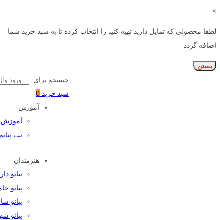
×
لطفا محصولی که تمایل دارید تهیه کنید را انتخاب کرده تا به سبد خرید شما
اضافه گردد
بستن
جستجو برای:
سبد خرید
0
آموزش
آموزش پی
نت پیانو
هنرمندان
پیانو دا
پیانو حا
پیانو سا
پیانو شه