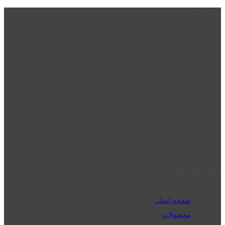
درباره نت دو
نت دو یکی از زیر مجموعه های نت دونی است که نت های نت نویسی شده
توسط نت دونی را به روشی ساده و ابتکاری آموزش می دهد.
location_on
قزوین - الوند
phone_android
02832223098
perm_phone_msg
09192143350
دسترسی سریع
صفحه اصلی
محصولات