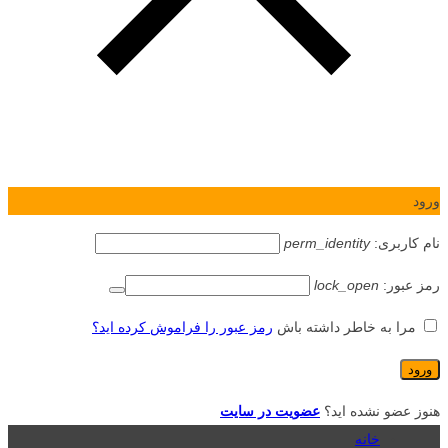
ورود
نام کاربری:
perm_identity
رمز عبور:
lock_open
مرا به خاطر داشته باش
رمز عبور را فراموش کرده اید؟
هنوز عضو نشده اید؟
عضویت در سایت
خانه