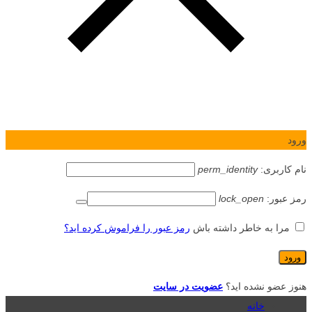
ورود
نام کاربری:
perm_identity
رمز عبور:
lock_open
مرا به خاطر داشته باش
رمز عبور را فراموش کرده اید؟
هنوز عضو نشده اید؟
عضویت در سایت
خانه