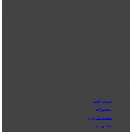
نت دو یکی از زیر مجموعه های نت دونی است که نت های نت نویسی شده
توسط نت دونی را به روشی ساده و ابتکاری آموزش می دهد.
location_on
قزوین - الوند
phone_android
02832223098
perm_phone_msg
09192143350
دسترسی سریع
صفحه اصلی
محصولات
حساب کاربری
قوانین خرید