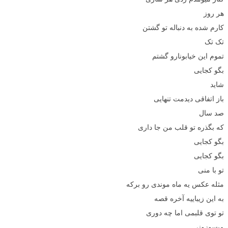
هر روز
کارم شده به دنباله تو گشتن
تک تک
تموم این خیابونارو گشتم
بگو کجایی
شاید
باز اتفاقی دیدمت تنهایی
صد سال
که بگذره تو قلب من جا داری
بگو کجایی
بگو کجایی
تو با منی
مثله عکس یه ماه موندی رو برکه
به این زیباییه آخره قصه
تو توی قلبمی اما چه دوری
میسوزونی