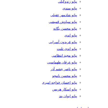
پیانو زندوکیلی
پیانو سندی
پیانو شادمهر عقیلی
پیانو سیاوش قمیشی
پیانو محسن یگانه
پیانو اندی
پیانو فریدون آسرایی
پیانو اندی تلنت
پیانو مجید انتظامی
پیانو عرفان طهماسبی
پیانو ناصر چشم آذر
پیانو محسن نامجو
پیانو احسان خواجه امیری
پیانو اسکار هریس
پیانو ایوان بند