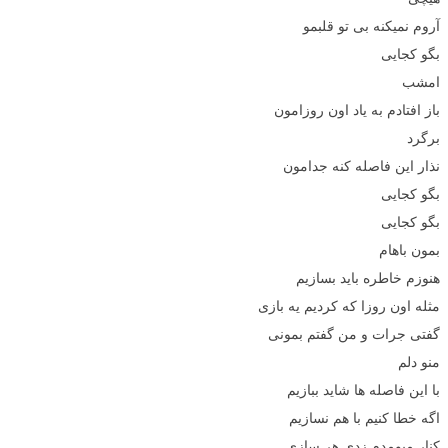
آروم نمیکنه بی تو قلبمو
بگو کجایی
امشب
باز افتادم به یاد اون روزامون
برگرد
نذار این فاصله کنه جدامون
بگو کجایی
بگو کجایی
بمون باهام
هنوزم خاطره باید بسازیم
مثله اون روزا که کردیم یه بازی
گفتی جرات و من گفتم بمونی
منو دلم
با این فاصله ها شاید ببازیم
اگه خطا کنیم با هم نسازیم
کنار میومدم زدی هر سازی