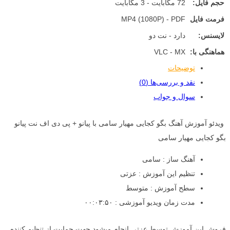
حجم فایل:
72 مگابایت - 3 مگابایت
فرمت فایل
MP4 (1080P) - PDF
لایسنس:
دارد - نت دو
هماهنگی با:
VLC - MX
توضیحات
نقد و بررسی‌ها (0)
سوال و جواب
ویدئو آموزش آهنگ بگو کجایی مهیار سامی با پیانو + پی دی اف نت پیانو
بگو کجایی مهیار سامی
آهنگ ساز : سامی
تنظیم این آموزش : عزتی
سطح آموزش : متوسط
مدت زمان ویدیو آموزشی : ۰۰:۰۳:۵۰
فروش این آموزش توسط عزتی انجام میشود جهت حمایت از تنظیم کننده