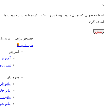
×
لطفا محصولی که تمایل دارید تهیه کنید را انتخاب کرده تا به سبد خرید شما
اضافه گردد
بستن
جستجو برای:
سبد خرید
0
آموزش
آموزش پی
نت پیانو
هنرمندان
پیانو دا
پیانو حا
پیانو سا
پیانو شه