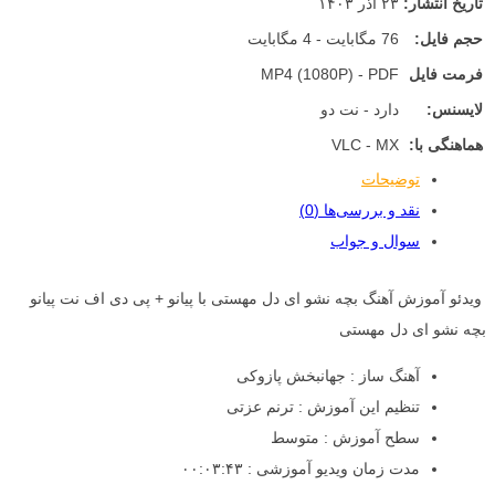
تاریخ انتشار:
۲۳ آذر ۱۴۰۳
حجم فایل:
76 مگابایت - 4 مگابایت
فرمت فایل
MP4 (1080P) - PDF
لایسنس:
دارد - نت دو
هماهنگی با:
VLC - MX
توضیحات
نقد و بررسی‌ها (0)
سوال و جواب
ویدئو آموزش آهنگ بچه نشو ای دل مهستی با پیانو + پی دی اف نت پیانو
بچه نشو ای دل مهستی
آهنگ ساز : جهانبخش پازوکی
تنظیم این آموزش : ترنم عزتی
سطح آموزش : متوسط
مدت زمان ویدیو آموزشی : ۰۰:۰۳:۴۳