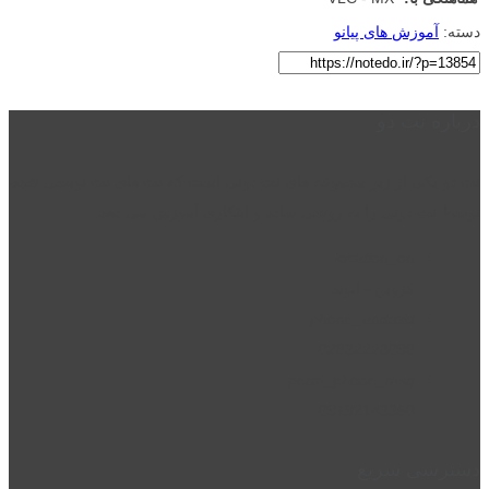
دسته:
آموزش های پیانو
درباره نت دو
نت دو یکی از زیر مجموعه های نت دونی است که نت های نت نویسی شده
توسط نت دونی را به روشی ساده و ابتکاری آموزش می دهد.
location_on
قزوین - الوند
phone_android
02832223098
perm_phone_msg
09192143350
دسترسی سریع