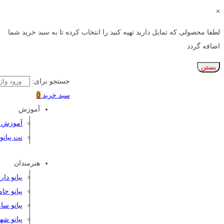
×
لطفا محصولی که تمایل دارید تهیه کنید را انتخاب کرده تا به سبد خرید شما
اضافه گردد
بستن
جستجو برای:
سبد خرید
0
آموزش
آموزش پی
نت پیانو
هنرمندان
پیانو دا
پیانو حا
پیانو سا
پیانو شه