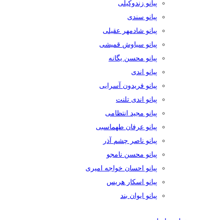
پیانو زندوکیلی
پیانو سندی
پیانو شادمهر عقیلی
پیانو سیاوش قمیشی
پیانو محسن یگانه
پیانو اندی
پیانو فریدون آسرایی
پیانو اندی تلنت
پیانو مجید انتظامی
پیانو عرفان طهماسبی
پیانو ناصر چشم آذر
پیانو محسن نامجو
پیانو احسان خواجه امیری
پیانو اسکار هریس
پیانو ایوان بند