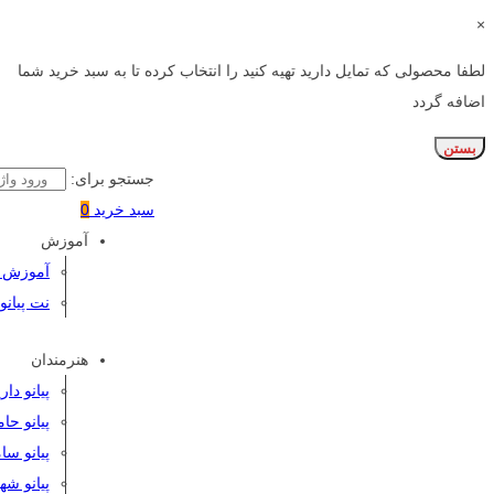
×
لطفا محصولی که تمایل دارید تهیه کنید را انتخاب کرده تا به سبد خرید شما
اضافه گردد
بستن
جستجو برای:
سبد خرید
0
آموزش
آموزش پی
نت پیانو
هنرمندان
پیانو دا
پیانو حا
پیانو سا
پیانو شه