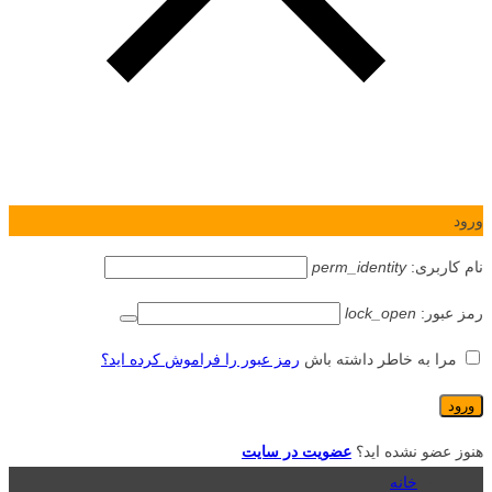
ورود
نام کاربری:
perm_identity
رمز عبور:
lock_open
مرا به خاطر داشته باش
رمز عبور را فراموش کرده اید؟
هنوز عضو نشده اید؟
عضویت در سایت
خانه