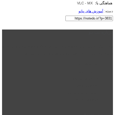
هماهنگی با:
VLC - MX
دسته:
آموزش های پیانو
درباره نت دو
نت دو یکی از زیر مجموعه های نت دونی است که نت های نت نویسی شده
توسط نت دونی را به روشی ساده و ابتکاری آموزش می دهد.
location_on
قزوین - الوند
phone_android
02832223098
perm_phone_msg
09192143350
دسترسی سریع