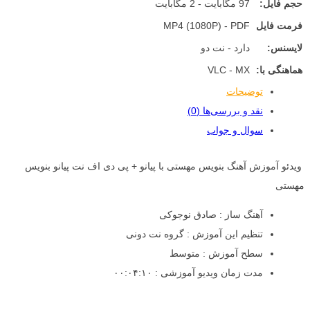
حجم فایل:
97 مگابایت - 2 مگابایت
فرمت فایل
MP4 (1080P) - PDF
لایسنس:
دارد - نت دو
هماهنگی با:
VLC - MX
توضیحات
نقد و بررسی‌ها (0)
سوال و جواب
ویدئو آموزش آهنگ بنویس مهستی با پیانو + پی دی اف نت پیانو بنویس
مهستی
آهنگ ساز : صادق نوجوکی
تنظیم این آموزش : گروه نت دونی
سطح آموزش : متوسط
مدت زمان ویدیو آموزشی : ۰۰:۰۴:۱۰