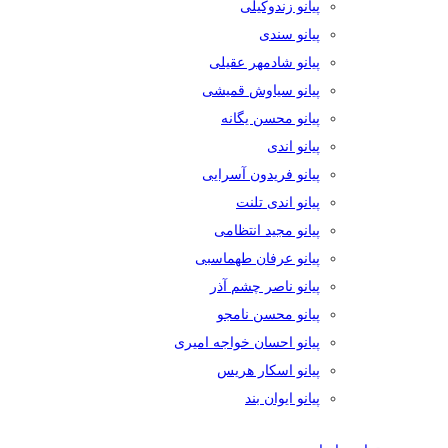
پیانو زندوکیلی
پیانو سندی
پیانو شادمهر عقیلی
پیانو سیاوش قمیشی
پیانو محسن یگانه
پیانو اندی
پیانو فریدون آسرایی
پیانو اندی تلنت
پیانو مجید انتظامی
پیانو عرفان طهماسبی
پیانو ناصر چشم آذر
پیانو محسن نامجو
پیانو احسان خواجه امیری
پیانو اسکار هریس
پیانو ایوان بند