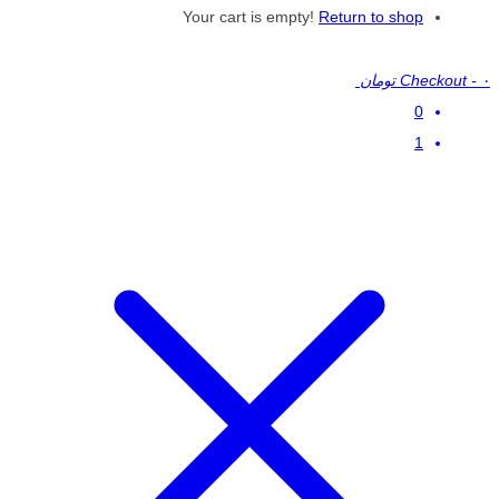
Your cart is empty!
Return to shop
۰ تومان
-
Checkout
0
1