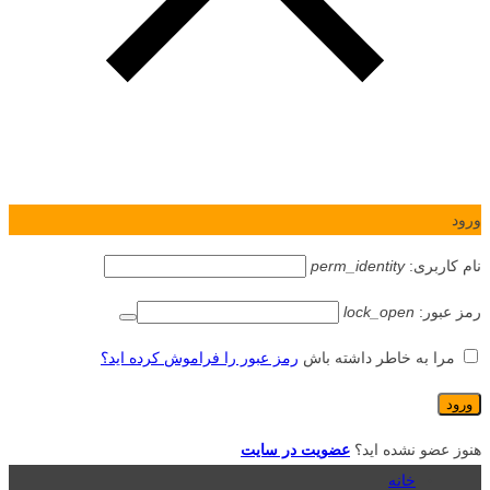
ورود
نام کاربری:
perm_identity
رمز عبور:
lock_open
مرا به خاطر داشته باش
رمز عبور را فراموش کرده اید؟
هنوز عضو نشده اید؟
عضویت در سایت
خانه