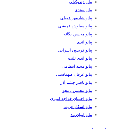
پیانو زندوکیلی
پیانو سندی
پیانو شادمهر عقیلی
پیانو سیاوش قمیشی
پیانو محسن یگانه
پیانو اندی
پیانو فریدون آسرایی
پیانو اندی تلنت
پیانو مجید انتظامی
پیانو عرفان طهماسبی
پیانو ناصر چشم آذر
پیانو محسن نامجو
پیانو احسان خواجه امیری
پیانو اسکار هریس
پیانو ایوان بند