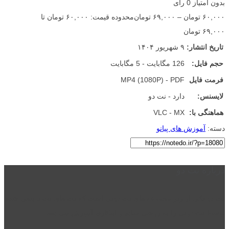
بدون امتیاز
0 رای
۶۰,۰۰۰
تومان
–
۶۹,۰۰۰
تومان
محدوده قیمت: ۶۰,۰۰۰ تومان تا
۶۹,۰۰۰ تومان
تاریخ انتشار:
۹ شهریور ۱۴۰۴
حجم فایل:
126 مگابایت - 5 مگابایت
فرمت فایل
MP4 (1080P) - PDF
لایسنس:
دارد - نت دو
هماهنگی با:
VLC - MX
دسته:
آموزش های پیانو
درباره نت دو
نت دو یکی از زیر مجموعه های نت دونی است که نت های نت نویسی شده
توسط نت دونی را به روشی ساده و ابتکاری آموزش می دهد.