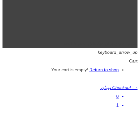
تمامی حقوق برای گیگافایل محفوظ است.
keyboard_arrow_up
Cart
Your cart is empty!
Return to shop
۰ تومان
-
Checkout
0
1