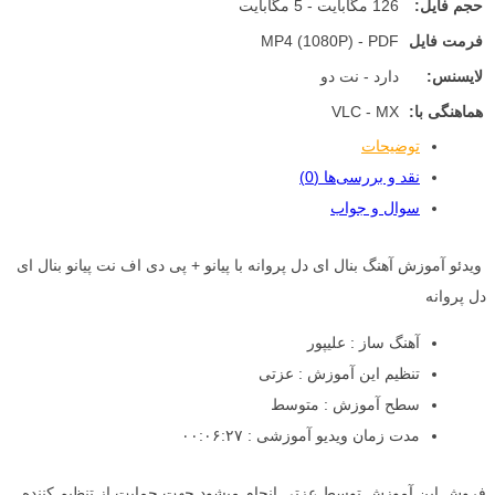
حجم فایل:
126 مگابایت - 5 مگابایت
فرمت فایل
MP4 (1080P) - PDF
لایسنس:
دارد - نت دو
هماهنگی با:
VLC - MX
توضیحات
نقد و بررسی‌ها (0)
سوال و جواب
ویدئو آموزش آهنگ بنال ای دل پروانه با پیانو + پی دی اف نت پیانو بنال ای
دل پروانه
آهنگ ساز : علیپور
تنظیم این آموزش : عزتی
سطح آموزش : متوسط
مدت زمان ویدیو آموزشی : ۰۰:۰۶:۲۷
فروش این آموزش توسط عزتی انجام میشود جهت حمایت از تنظیم کننده