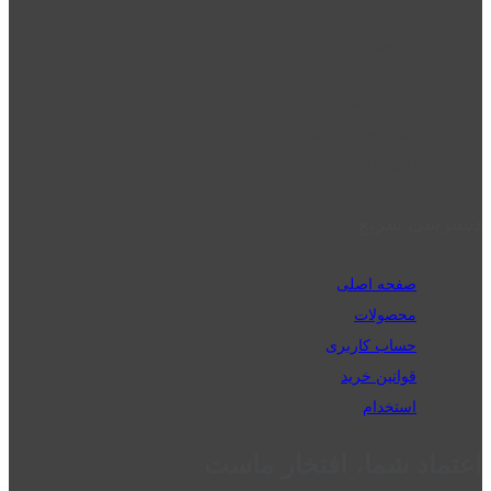
location_on
قزوین - الوند
phone_android
02832223098
perm_phone_msg
09192143350
دسترسی سریع
صفحه اصلی
محصولات
حساب کاربری
قوانین خرید
استخدام
اعتماد شما، افتخار ماست