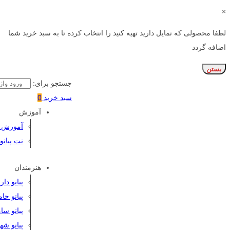
×
لطفا محصولی که تمایل دارید تهیه کنید را انتخاب کرده تا به سبد خرید شما
اضافه گردد
بستن
جستجو برای:
سبد خرید
0
آموزش
آموزش پی
نت پیانو
هنرمندان
پیانو دا
پیانو حا
پیانو سا
پیانو شه