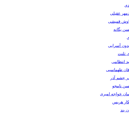
دی
دمهر عقیلی
یاوش قمیشی
سن یگانه
ی
یدون آسرایی
ی تلنت
ید انتظامی
رفان طهماسبی
صر چشم آذر
حسن نامجو
سان خواجه امیری
سکار هریس
ان بند