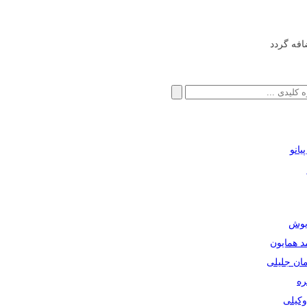
افه گردد
انو
ریوش
مد همایون
مان جلیلی
ره
دوکیلی