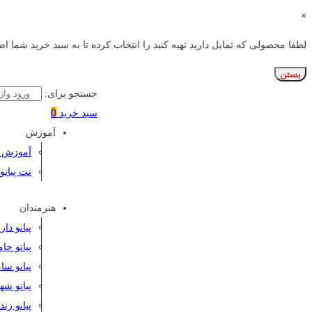
×
لطفا محصولی که تمایل دارید تهیه کنید را انتخاب کرده تا به سبد خرید شما اض
بستن
جستجو برای:
سبد خرید
0
آموزش
آموزش پی
نت پیانو
هنرمندان
پیانو دا
پیانو حا
پیانو سا
پیانو شه
پیانو زن