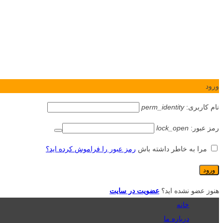
ورود
نام کاربری:
perm_identity
رمز عبور:
lock_open
مرا به خاطر داشته باش
رمز عبور را فراموش کرده اید؟
هنوز عضو نشده اید؟
عضویت در سایت
خانه
درباره ما