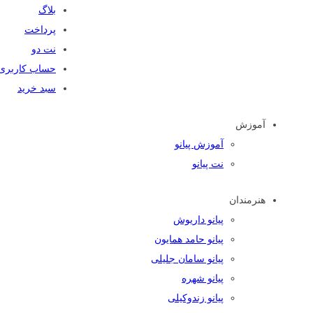
بلاگ
پرداخت
نت دو
حساب کاربری
سبد خرید
آموزش
آموزش پیانو
نت پیانو
هنرمندان
پیانو داریوش
پیانو حامد همایون
پیانو سامان جلیلی
پیانو شهره
پیانو زندوکیلی