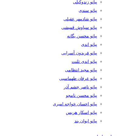
پیانو زندوکیلی
پیانو سندی
پیانو شادمهر عقیلی
پیانو سیاوش قمیشی
پیانو محسن یگانه
پیانو اندی
پیانو فریدون آسرایی
پیانو اندی تلنت
پیانو مجید انتظامی
پیانو عرفان طهماسبی
پیانو ناصر چشم آذر
پیانو محسن نامجو
پیانو احسان خواجه امیری
پیانو اسکار هریس
پیانو ایوان بند