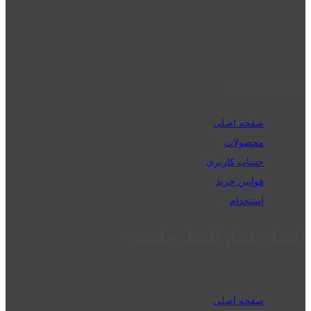
02832223098
perm_phone_msg
09192143350
دسترسی سریع
صفحه اصلی
محصولات
حساب کاربری
قوانین خرید
استخدام
اعتماد شما، افتخار ماست
صفحه اصلی