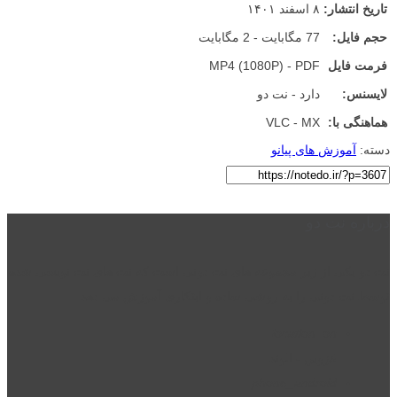
تاریخ انتشار:
۸ اسفند ۱۴۰۱
حجم فایل:
77 مگابایت - 2 مگابایت
فرمت فایل
MP4 (1080P) - PDF
لایسنس:
دارد - نت دو
هماهنگی با:
VLC - MX
دسته:
آموزش های پیانو
درباره نت دو
نت دو یکی از زیر مجموعه های نت دونی است که نت های نت نویسی شده
توسط نت دونی را به روشی ساده و ابتکاری آموزش می دهد.
location_on
قزوین - الوند
phone_android