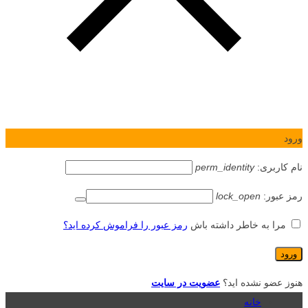
ورود
نام کاربری:
perm_identity
رمز عبور:
lock_open
مرا به خاطر داشته باش
رمز عبور را فراموش کرده اید؟
هنوز عضو نشده اید؟
عضویت در سایت
خانه