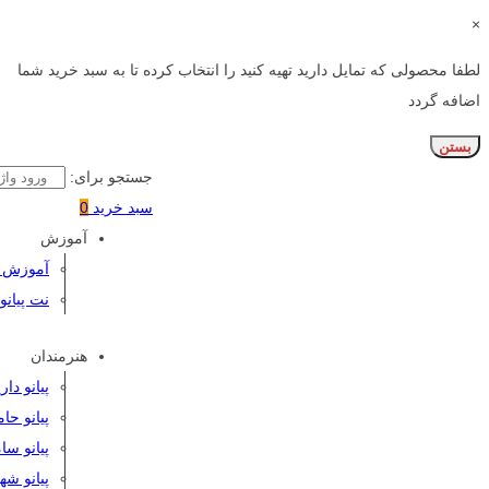
×
لطفا محصولی که تمایل دارید تهیه کنید را انتخاب کرده تا به سبد خرید شما
اضافه گردد
بستن
جستجو برای:
سبد خرید
0
آموزش
آموزش پی
نت پیانو
هنرمندان
پیانو دا
پیانو حا
پیانو سا
پیانو شه