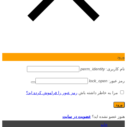
ورود
نام کاربری:
perm_identity
رمز عبور:
lock_open
مرا به خاطر داشته باش
رمز عبور را فراموش کرده اید؟
هنوز عضو نشده اید؟
عضویت در سایت
خانه