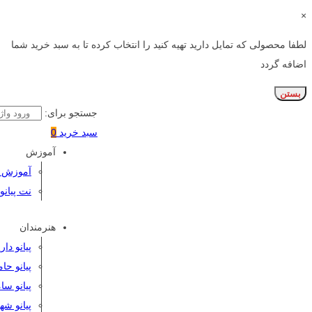
×
لطفا محصولی که تمایل دارید تهیه کنید را انتخاب کرده تا به سبد خرید شما
اضافه گردد
بستن
جستجو برای:
سبد خرید
0
آموزش
آموزش پی
نت پیانو
هنرمندان
پیانو دا
پیانو حا
پیانو سا
پیانو شه