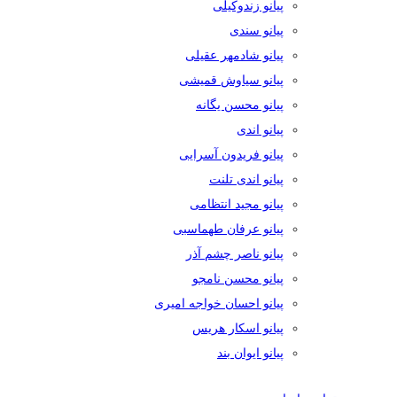
پیانو زندوکیلی
پیانو سندی
پیانو شادمهر عقیلی
پیانو سیاوش قمیشی
پیانو محسن یگانه
پیانو اندی
پیانو فریدون آسرایی
پیانو اندی تلنت
پیانو مجید انتظامی
پیانو عرفان طهماسبی
پیانو ناصر چشم آذر
پیانو محسن نامجو
پیانو احسان خواجه امیری
پیانو اسکار هریس
پیانو ایوان بند