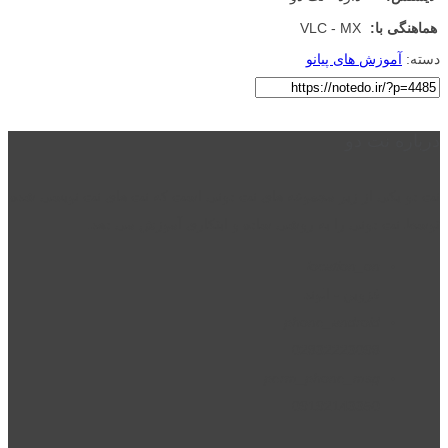
هماهنگی با:
VLC - MX
دسته:
آموزش های پیانو
درباره نت دو
نت دو یکی از زیر مجموعه های نت دونی است که نت های نت نویسی شده
توسط نت دونی را به روشی ساده و ابتکاری آموزش می دهد.
location_on
قزوین - الوند
phone_android
02832223098
perm_phone_msg
09192143350