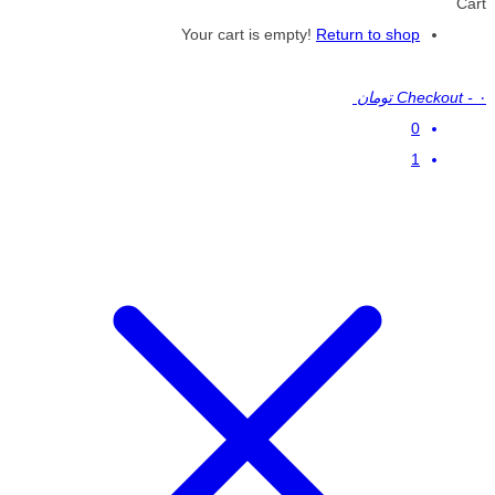
Cart
Your cart is empty!
Return to shop
۰ تومان
-
Checkout
0
1