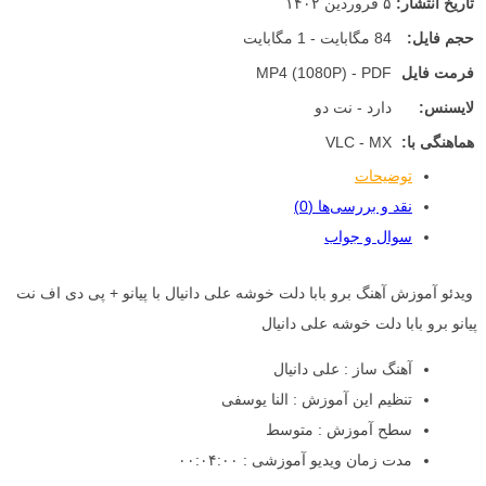
تاریخ انتشار:
۵ فروردین ۱۴۰۲
حجم فایل:
84 مگابایت - 1 مگابایت
فرمت فایل
MP4 (1080P) - PDF
لایسنس:
دارد - نت دو
هماهنگی با:
VLC - MX
توضیحات
نقد و بررسی‌ها (0)
سوال و جواب
ویدئو آموزش آهنگ برو بابا دلت خوشه علی دانیال با پیانو + پی دی اف نت
پیانو برو بابا دلت خوشه علی دانیال
آهنگ ساز : علی دانیال
تنظیم این آموزش : النا یوسفی
سطح آموزش : متوسط
مدت زمان ویدیو آموزشی : ۰۰:۰۴:۰۰