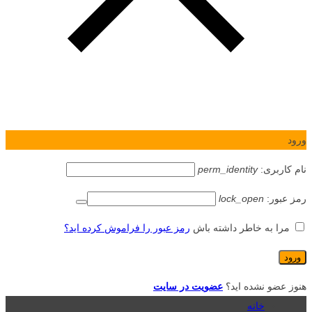
ورود
نام کاربری:
perm_identity
رمز عبور:
lock_open
مرا به خاطر داشته باش
رمز عبور را فراموش کرده اید؟
هنوز عضو نشده اید؟
عضویت در سایت
خانه