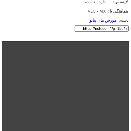
لایسنس:
دارد - نت دو
هماهنگی با:
VLC - MX
دسته:
آموزش های پیانو
درباره نت دو
نت دو یکی از زیر مجموعه های نت دونی است که نت های نت نویسی شده
توسط نت دونی را به روشی ساده و ابتکاری آموزش می دهد.
location_on
قزوین - الوند
phone_android
02832223098
perm_phone_msg
09192143350