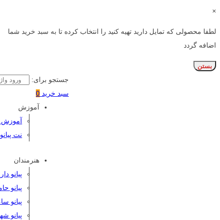
×
لطفا محصولی که تمایل دارید تهیه کنید را انتخاب کرده تا به سبد خرید شما
اضافه گردد
بستن
جستجو برای:
سبد خرید
0
آموزش
آموزش پی
نت پیانو
هنرمندان
پیانو دا
پیانو حا
پیانو سا
پیانو شه