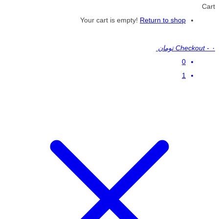
Cart
Your cart is empty!
Return to shop
۰ تومان
-
Checkout
0
1