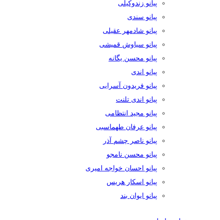
پیانو زندوکیلی
پیانو سندی
پیانو شادمهر عقیلی
پیانو سیاوش قمیشی
پیانو محسن یگانه
پیانو اندی
پیانو فریدون آسرایی
پیانو اندی تلنت
پیانو مجید انتظامی
پیانو عرفان طهماسبی
پیانو ناصر چشم آذر
پیانو محسن نامجو
پیانو احسان خواجه امیری
پیانو اسکار هریس
پیانو ایوان بند