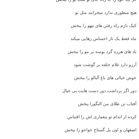
هیچ منظوری ندارد میخرامد مثل تو
کبک نازم راه رفتن های تیهو را ببخش
ماه فقط یک تار احساس رهایی میکند
باد های هرزه گرد بوسه بر مو را ببخش
آرزو دارد غلام حلقه بر گوشت شود
خوش خیالی های باغ آلبالو را ببخش
دور اگر برداشت دور دست هایت بی خیال
آفتاب تن طلای من النگورا ببخش
کرده از اندام تو معماری اش را اقتباس
اصفهان و اون پل گستاخ خواجو را ببخش