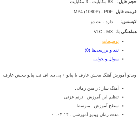
حجم فایل:
83 مگابایت - 3 مگابایت
فرمت فایل
MP4 (1080P) - PDF
لایسنس:
دارد - نت دو
هماهنگی با:
VLC - MX
توضیحات
نقد و بررسی‌ها (0)
سوال و جواب
ویدئو آموزش آهنگ ببخش عارف با پیانو + پی دی اف نت پیانو ببخش عارف
آهنگ ساز : رامین زمانی
تنظیم این آموزش : ترنم عزتی
سطح آموزش : متوسط
مدت زمان ویدیو آموزشی : ۰۰:۰۴:۱۴