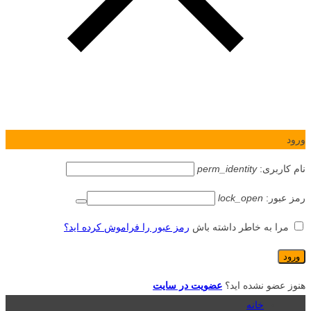
ورود
نام کاربری:
perm_identity
رمز عبور:
lock_open
مرا به خاطر داشته باش
رمز عبور را فراموش کرده اید؟
هنوز عضو نشده اید؟
عضویت در سایت
خانه