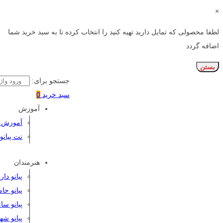
×
لطفا محصولی که تمایل دارید تهیه کنید را انتخاب کرده تا به سبد خرید شما
اضافه گردد
بستن
جستجو برای:
سبد خرید
0
آموزش
آموزش پی
نت پیانو
هنرمندان
پیانو دا
پیانو حا
پیانو سا
پیانو شه