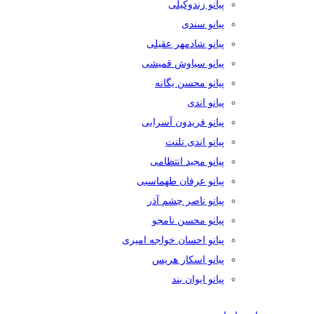
پیانو زندوکیلی
پیانو سندی
پیانو شادمهر عقیلی
پیانو سیاوش قمیشی
پیانو محسن یگانه
پیانو اندی
پیانو فریدون آسرایی
پیانو اندی تلنت
پیانو مجید انتظامی
پیانو عرفان طهماسبی
پیانو ناصر چشم آذر
پیانو محسن نامجو
پیانو احسان خواجه امیری
پیانو اسکار هریس
پیانو ایوان بند