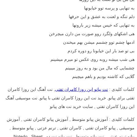
به تنهایی و پرسه توو خیابونها
دلم تنگه و لعنت به عشق و این حرفها
به تنهایی که خیس میشه زیر بارونها
هی اشکهای ولگرد روو صورت من دارن میچرخن
ادمها چشم توو چشمم میشن بهم میخندن
بی تو صد بار این خیابونا رو دوره کردم
هی شب میشه روبه روی عکس تو میرم میشینم
چشمایی که مال من بود و به روز میبینم
گلایی که کاشته بودیم و باهم میچینم
کلمات کلیدی :
نت پیانو این روزا کامران تفتی
, نت آهنگ این روزا کامران
تفتی برای پیانو, خرید نت این روزا کامران تفتی با پیانو, نت موسیقی آهنگ
این روزا کامران تفتی , سایت خرید نت های پیانو
کلمات کلیدی : آموزش پیانو متوسط , آموزش پیانو کامران تفتی , آموزش
موسیقی , پیانو کامران تفتی , کامران تفتی , ترنم عزتی , پیانو متوسط ,
پیانو ترنم عزتی , نت پیانو متوسط , نت پیانو نت دو , Notedo , Sheet