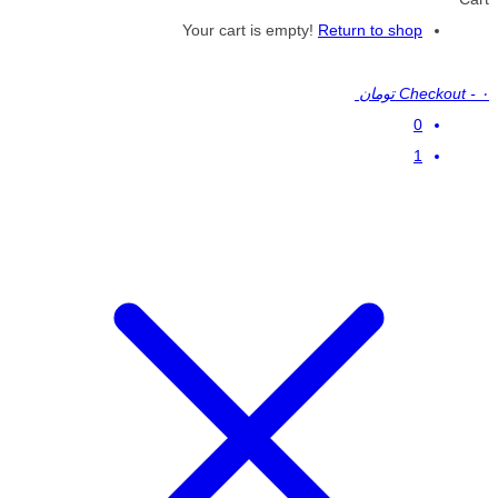
Your cart is empty!
Return to shop
۰ تومان
-
Checkout
0
1