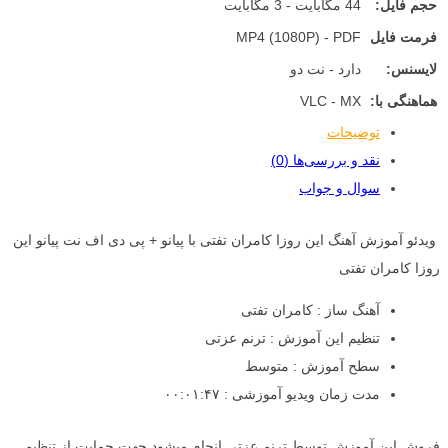
حجم فایل:
44 مگابایت - 3 مگابایت
فرمت فایل
MP4 (1080P) - PDF
لایسنس:
دارد - نت دو
هماهنگی با:
VLC - MX
توضیحات
نقد و بررسی‌ها (0)
سوال و جواب
ویدئو آموزش آهنگ این روزا کامران تفتی با پیانو + پی دی اف نت پیانو این
روزا کامران تفتی
آهنگ ساز : کامران تفتی
تنظیم این آموزش : ترنم عزتی
سطح آموزش : متوسط
مدت زمان ویدیو آموزشی : ۰۰:۰۱:۴۷
فروش این آموزش توسط ترنم عزتی انجام میشود جهت حمایت از تنظیم