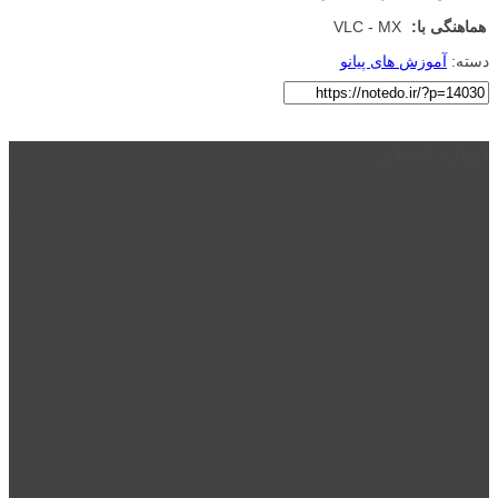
هماهنگی با:
VLC - MX
دسته:
آموزش های پیانو
درباره نت دو
نت دو یکی از زیر مجموعه های نت دونی است که نت های نت نویسی شده
توسط نت دونی را به روشی ساده و ابتکاری آموزش می دهد.
location_on
قزوین - الوند
phone_android
02832223098
perm_phone_msg
09192143350