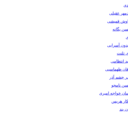
دی
دمهر عقیلی
یاوش قمیشی
سن یگانه
ی
یدون آسرایی
ی تلنت
ید انتظامی
رفان طهماسبی
صر چشم آذر
حسن نامجو
سان خواجه امیری
سکار هریس
ان بند