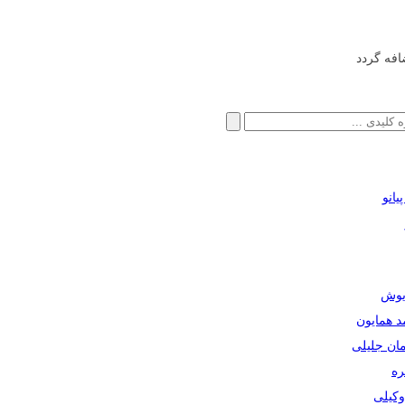
افه گردد
انو
ریوش
مد همایون
مان جلیلی
ره
دوکیلی