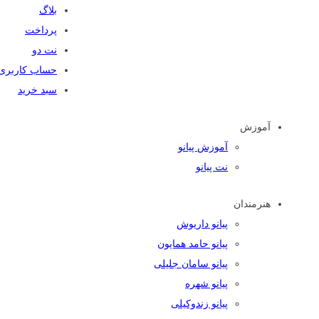
بلاگ
پرداخت
نت دو
حساب کاربری
سبد خرید
آموزش
آموزش پیانو
نت پیانو
هنرمندان
پیانو داریوش
پیانو حامد همایون
پیانو سامان جلیلی
پیانو شهره
پیانو زندوکیلی