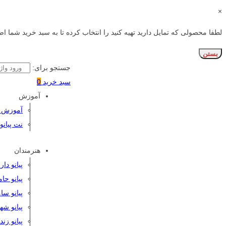
×
لطفا محصولی که تمایل دارید تهیه کنید را انتخاب کرده تا به سبد خرید شما اض
بستن
جستجو برای:
سبد خرید
0
آموزش
آموزش پی
نت پیانو
هنرمندان
پیانو دا
پیانو حا
پیانو سا
پیانو شه
پیانو زن