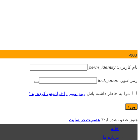
ورود
نام کاربری:
perm_identity
رمز عبور:
lock_open
مرا به خاطر داشته باش
رمز عبور را فراموش کرده اید؟
هنوز عضو نشده اید؟
عضویت در سایت
خانه
درباره ما