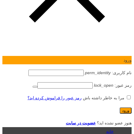
ورود
نام کاربری:
perm_identity
رمز عبور:
lock_open
مرا به خاطر داشته باش
رمز عبور را فراموش کرده اید؟
هنوز عضو نشده اید؟
عضویت در سایت
خانه