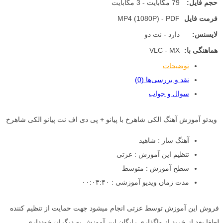
حجم فایل:
79 مگابایت - 3 مگابایت
فرمت فایل
MP4 (1080P) - PDF
لایسنس:
دارد - نت دو
هماهنگی با:
VLC - MX
توضیحات
نقد و بررسی‌ها (0)
سوال و جواب
ویدئو آموزش آهنگ الکی شاهرخ با پیانو + پی دی اف نت پیانو الکی شاهرخ
آهنگ ساز : شاهید
تنظیم این آموزش : عزتی
سطح آموزش : متوسط
مدت زمان ویدیو آموزشی : ۰۰:۰۳:۴۰
فروش این آموزش توسط عزتی انجام میشود جهت حمایت از تنظیم کننده
لطفا بعد از خرید از واگذاری رایگان این آموزش به دیگران خودداری