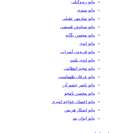
پیانو زندوکیلی
پیانو سندی
پیانو شادمهر عقیلی
پیانو سیاوش قمیشی
پیانو محسن یگانه
پیانو اندی
پیانو فریدون آسرایی
پیانو اندی تلنت
پیانو مجید انتظامی
پیانو عرفان طهماسبی
پیانو ناصر چشم آذر
پیانو محسن نامجو
پیانو احسان خواجه امیری
پیانو اسکار هریس
پیانو ایوان بند