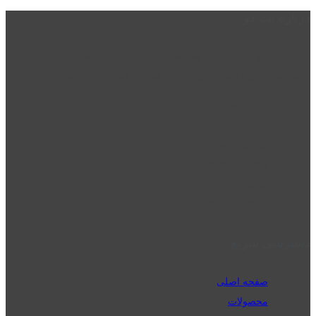
درباره نت دو
نت دو یکی از زیر مجموعه های نت دونی است که نت های نت نویسی شده
توسط نت دونی را به روشی ساده و ابتکاری آموزش می دهد.
location_on
قزوین - الوند
phone_android
02832223098
perm_phone_msg
09192143350
دسترسی سریع
صفحه اصلی
محصولات