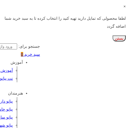
×
لطفا محصولی که تمایل دارید تهیه کنید را انتخاب کرده تا به سبد خرید شما
اضافه گردد
بستن
جستجو برای:
سبد خرید
0
آموزش
آموزش پی
نت پیانو
هنرمندان
پیانو دا
پیانو حا
پیانو سا
پیانو شه