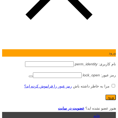
ورود
نام کاربری:
perm_identity
رمز عبور:
lock_open
مرا به خاطر داشته باش
رمز عبور را فراموش کرده اید؟
هنوز عضو نشده اید؟
عضویت در سایت
خانه