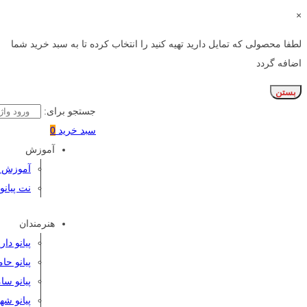
×
لطفا محصولی که تمایل دارید تهیه کنید را انتخاب کرده تا به سبد خرید شما
اضافه گردد
بستن
جستجو برای:
سبد خرید
0
آموزش
آموزش پی
نت پیانو
هنرمندان
پیانو دا
پیانو حا
پیانو سا
پیانو شه