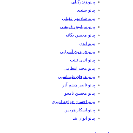
پیانو زندوکیلی
پیانو سندی
پیانو شادمهر عقیلی
پیانو سیاوش قمیشی
پیانو محسن یگانه
پیانو اندی
پیانو فریدون آسرایی
پیانو اندی تلنت
پیانو مجید انتظامی
پیانو عرفان طهماسبی
پیانو ناصر چشم آذر
پیانو محسن نامجو
پیانو احسان خواجه امیری
پیانو اسکار هریس
پیانو ایوان بند