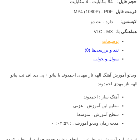
حجم فایل:
94 مگابایت - 4 مگابایت
فرمت فایل
MP4 (1080P) - PDF
لایسنس:
دارد - نت دو
هماهنگی با:
VLC - MX
توضیحات
نقد و بررسی‌ها (0)
سوال و جواب
ویدئو آموزش آهنگ الهه ناز مهدی احمدوند با پیانو + پی دی اف نت پیانو
الهه ناز مهدی احمدوند
آهنگ ساز : احمدوند
تنظیم این آموزش : عزتی
سطح آموزش : متوسط
مدت زمان ویدیو آموزشی : ۰۰:۰۴:۵۹
فروش این آموزش توسط عزتی انجام میشود جهت حمایت از تنظیم کننده