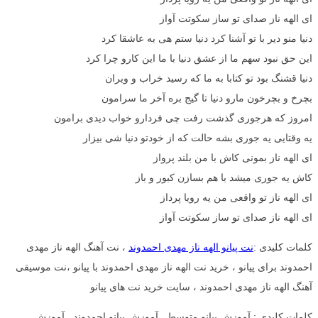
ای الهه ناز صدای تو ساز سکوتت آواز
دنیا منو دیر با تو آشنا کرد دنیا ستم هی به عاشقا کرد
این حق نبود سهم ما از عشق دنیا با ما این کارو چرا کرد
دنیا قشنگ بود تو کتابا به ما که رسید خراب و ویران
بچرخ و بچرخون مارو دنیا تا گیج بره آخر ما سرامون
امروز که هرجوری گذشت رفت چی فردارو خواب دیدی برامون
یه وقتایی یه جوری بشه حالت که از خودتو دنیا شی بیزار
ای الهه ناز بمونی کاش با من بلند پرواز
کاش یه جوری میشد با هم بسازن کبور و باز
ای الهه ناز تو واقعی من یه رویا پرداز
ای الهه ناز صدای تو ساز سکوتت آواز
کلمات کلیدی :
نت پیانو الهه ناز مهدی احمدوند
، نت آهنگ الهه ناز مهدی
احمدوند برای پیانو ، خرید نت الهه ناز مهدی احمدوند با پیانو ،نت موسیقی
آهنگ الهه ناز مهدی احمدوند ، سایت خرید نت های پیانو
کلمات کلیدی : آموزش پیانو متوسط , آموزش پیانو احمدوند , آموزش