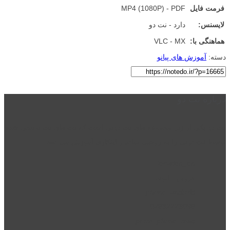
فرمت فایل
MP4 (1080P) - PDF
لایسنس:
دارد - نت دو
هماهنگی با:
VLC - MX
دسته:
آموزش های پیانو
درباره نت دو
نت دو یکی از زیر مجموعه های نت دونی است که نت های نت نویسی شده
توسط نت دونی را به روشی ساده و ابتکاری آموزش می دهد.
location_on
قزوین - الوند
phone_android
02832223098
perm_phone_msg