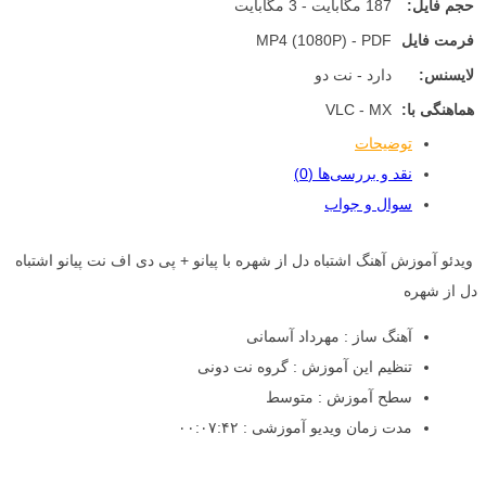
حجم فایل:
187 مگابایت - 3 مگابایت
فرمت فایل
MP4 (1080P) - PDF
لایسنس:
دارد - نت دو
هماهنگی با:
VLC - MX
توضیحات
نقد و بررسی‌ها (0)
سوال و جواب
ویدئو آموزش آهنگ اشتباه دل از شهره با پیانو + پی دی اف نت پیانو اشتباه
دل از شهره
آهنگ ساز : مهرداد آسمانی
تنظیم این آموزش : گروه نت دونی
سطح آموزش : متوسط
مدت زمان ویدیو آموزشی : ۰۰:۰۷:۴۲