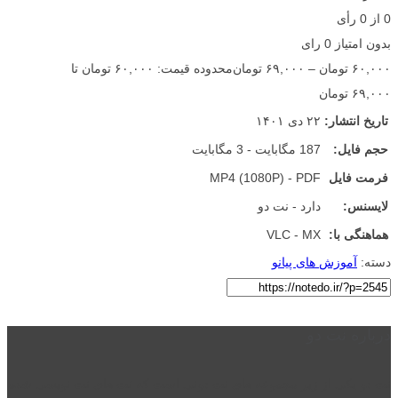
0
از
0
رأی
بدون امتیاز
0 رای
۶۰,۰۰۰
تومان
–
۶۹,۰۰۰
تومان
محدوده قیمت: ۶۰,۰۰۰ تومان تا
۶۹,۰۰۰ تومان
تاریخ انتشار:
۲۲ دی ۱۴۰۱
حجم فایل:
187 مگابایت - 3 مگابایت
فرمت فایل
MP4 (1080P) - PDF
لایسنس:
دارد - نت دو
هماهنگی با:
VLC - MX
دسته:
آموزش های پیانو
درباره نت دو
نت دو یکی از زیر مجموعه های نت دونی است که نت های نت نویسی شده