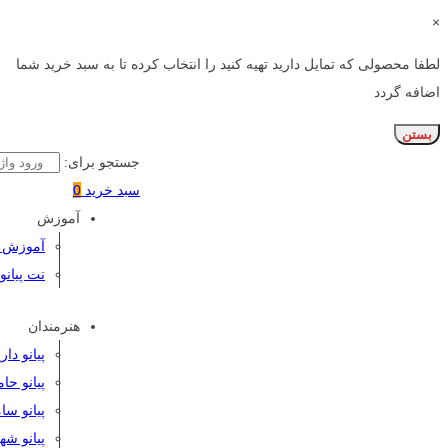
×
لطفا محصولی که تمایل دارید تهیه کنید را انتخاب کرده تا به سبد خرید شما
اضافه گردد
بستن
جستجو برای:
سبد خرید
0
آموزش
آموزش پی
نت پیانو
هنرمندان
پیانو دا
پیانو حا
پیانو سا
پیانو شه