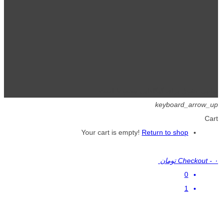
تمامی حقوق برای گیگافایل محفوظ است.
keyboard_arrow_up
Cart
Your cart is empty!
Return to shop
۰ تومان
-
Checkout
0
1