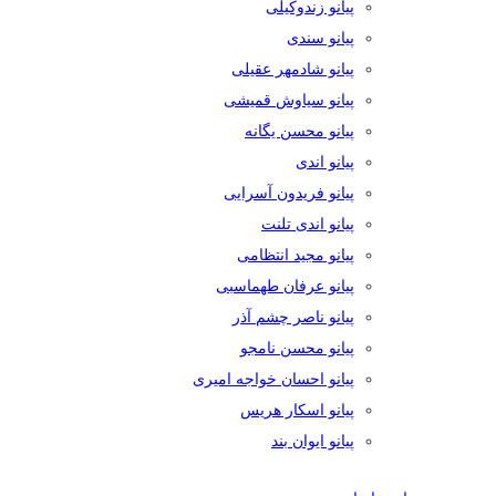
پیانو زندوکیلی
پیانو سندی
پیانو شادمهر عقیلی
پیانو سیاوش قمیشی
پیانو محسن یگانه
پیانو اندی
پیانو فریدون آسرایی
پیانو اندی تلنت
پیانو مجید انتظامی
پیانو عرفان طهماسبی
پیانو ناصر چشم آذر
پیانو محسن نامجو
پیانو احسان خواجه امیری
پیانو اسکار هریس
پیانو ایوان بند