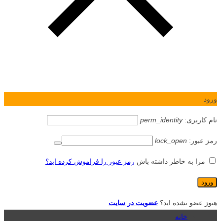
ورود
نام کاربری:
perm_identity
رمز عبور:
lock_open
مرا به خاطر داشته باش
رمز عبور را فراموش کرده اید؟
هنوز عضو نشده اید؟
عضویت در سایت
خانه