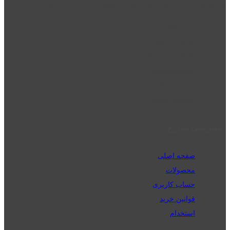
توسط نت دونی را به روشی ساده و ابتکاری آموزش می دهد.
location_on
قزوین - الوند
phone_android
02832223098
perm_phone_msg
09192143350
دسترسی سریع
صفحه اصلی
محصولات
حساب کاربری
قوانین خرید
استخدام