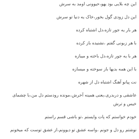
این چه بلایی بود یهو،حیوونی اومد به سرش
این دل زودی گول بخور،خاک یه دنیا تو سرش
هر بار یه جور تازه،دل اشتباه کرده
با هر زبونی گفتم ،نشنیده باز کرده
هر با یه جور تازه،دل باخته و میبازه
با این همه بدیها باز سوخته و میسازه
نت پیانو آهنگ اشتباه دل از شهره
عاشقی و دربدری،یعنی همینه آخرش،مونده رودستم دل من،با چشمای
خیس و ترش
خودم خواستم که پات وایستم ،تو باشی قسم راستم
نوشتم رو دل و جونم ،واسه عشق تو دیوونم،از عشق توست که میخونم