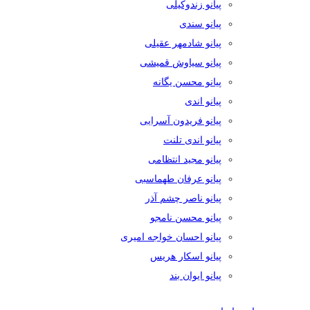
پیانو زندوکیلی
پیانو سندی
پیانو شادمهر عقیلی
پیانو سیاوش قمیشی
پیانو محسن یگانه
پیانو اندی
پیانو فریدون آسرایی
پیانو اندی تلنت
پیانو مجید انتظامی
پیانو عرفان طهماسبی
پیانو ناصر چشم آذر
پیانو محسن نامجو
پیانو احسان خواجه امیری
پیانو اسکار هریس
پیانو ایوان بند