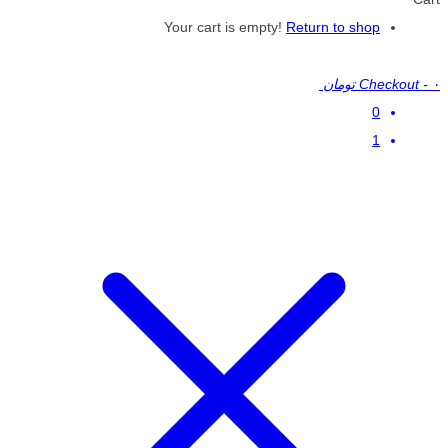
Your cart is empty!
Return to shop
۰ تومان
-
Checkout
0
1