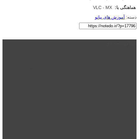
هماهنگی با:
VLC - MX
دسته:
آموزش های پیانو
درباره نت دو
نت دو یکی از زیر مجموعه های نت دونی است که نت های نت نویسی شده
توسط نت دونی را به روشی ساده و ابتکاری آموزش می دهد.
location_on
قزوین - الوند
phone_android
02832223098
perm_phone_msg
09192143350