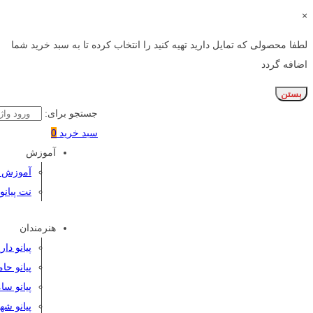
×
لطفا محصولی که تمایل دارید تهیه کنید را انتخاب کرده تا به سبد خرید شما
اضافه گردد
بستن
جستجو برای:
سبد خرید
0
آموزش
آموزش پی
نت پیانو
هنرمندان
پیانو دا
پیانو حا
پیانو سا
پیانو شه