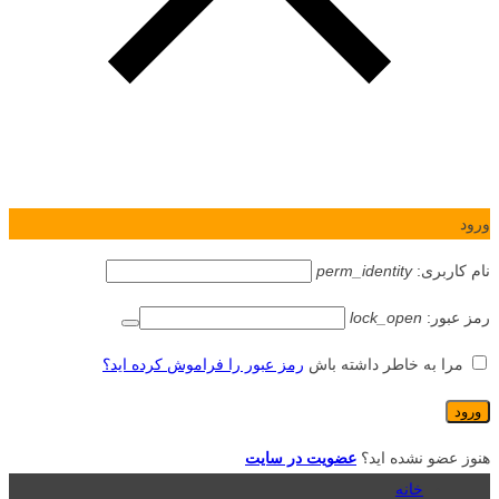
ورود
نام کاربری:
perm_identity
رمز عبور:
lock_open
مرا به خاطر داشته باش
رمز عبور را فراموش کرده اید؟
هنوز عضو نشده اید؟
عضویت در سایت
خانه