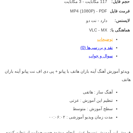
حجم فایل:
117 مگابایت - 3 مگابایت
فرمت فایل
MP4 (1080P) - PDF
لایسنس:
دارد - نت دو
هماهنگی با:
VLC - MX
توضیحات
نقد و بررسی‌ها (0)
سوال و جواب
ویدئو آموزش آهنگ آینه باران هاتف با پیانو + پی دی اف نت پیانو آینه باران
هاتف
آهنگ ساز : هاتفی
تنظیم این آموزش : عزتی
سطح آموزش : متوسط
مدت زمان ویدیو آموزشی : ۰۰:۰۶:۰۲
فروش این آموزش توسط عزتی انجام میشود جهت حمایت از تنظیم کننده