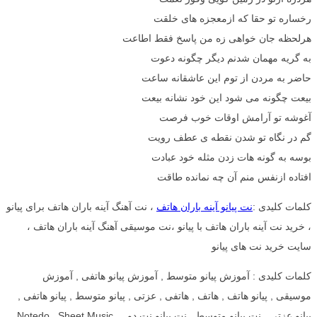
رخساره تو حقا که ازمعجزه های خلقت
هرلحظه جان خواهی زه من پاسخ فقط اطاعت
به گریه مهمان شدنم دیگر چگونه دعوت
حاضر به مردن از توم این عاشقانه ساعت
بیعت چگونه می شود این خود نشانه بیعت
آغوشه تو آرامش اوقات خوب فرصت
گم در نگاه تو شدن نقطه ی عطف رویت
بوسه به گونه هات زدن مثله خود عبادت
افتاده ازنفس منم آن چه نمانده طاقت
کلمات کلیدی :
نت پیانو آینه باران هاتف
، نت آهنگ آینه باران هاتف برای پیانو
، خرید نت آینه باران هاتف با پیانو ،نت موسیقی آهنگ آینه باران هاتف ،
سایت خرید نت های پیانو
کلمات کلیدی : آموزش پیانو متوسط , آموزش پیانو هاتفی , آموزش
موسیقی , پیانو هاتف , هاتف , هاتفی , عزتی , پیانو متوسط , پیانو هاتفی ,
پیانو عزتی , نت پیانو متوسط , نت پیانو نت دو , Notedo , Sheet Music ,