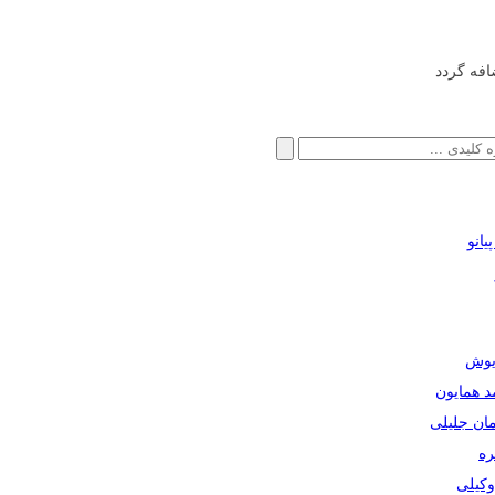
افه گردد
انو
ریوش
مد همایون
مان جلیلی
ره
دوکیلی