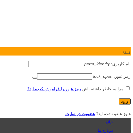
ورود
نام کاربری:
perm_identity
رمز عبور:
lock_open
مرا به خاطر داشته باش
رمز عبور را فراموش کرده اید؟
هنوز عضو نشده اید؟
عضویت در سایت
خانه
درباره ما