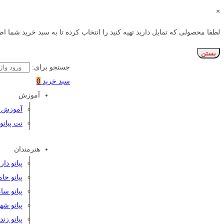
×
لطفا محصولی که تمایل دارید تهیه کنید را انتخاب کرده تا به سبد خرید شما اض
بستن
جستجو برای:
سبد خرید
0
آموزش
آموزش پی
نت پیانو
هنرمندان
پیانو دا
پیانو حا
پیانو سا
پیانو شه
پیانو زن