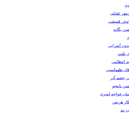
دی
دمهر عقیلی
یاوش قمیشی
سن یگانه
ی
یدون آسرایی
ی تلنت
ید انتظامی
رفان طهماسبی
صر چشم آذر
حسن نامجو
سان خواجه امیری
سکار هریس
ان بند