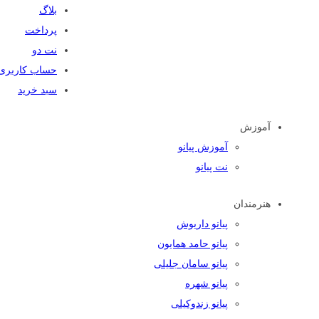
بلاگ
پرداخت
نت دو
حساب کاربری
سبد خرید
آموزش
آموزش پیانو
نت پیانو
هنرمندان
پیانو داریوش
پیانو حامد همایون
پیانو سامان جلیلی
پیانو شهره
پیانو زندوکیلی