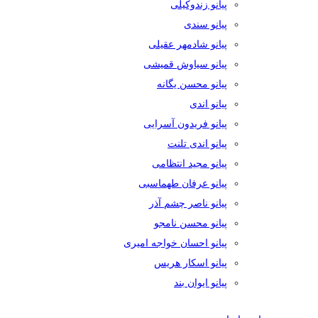
پیانو زندوکیلی
پیانو سندی
پیانو شادمهر عقیلی
پیانو سیاوش قمیشی
پیانو محسن یگانه
پیانو اندی
پیانو فریدون آسرایی
پیانو اندی تلنت
پیانو مجید انتظامی
پیانو عرفان طهماسبی
پیانو ناصر چشم آذر
پیانو محسن نامجو
پیانو احسان خواجه امیری
پیانو اسکار هریس
پیانو ایوان بند