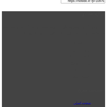
درباره نت دو
نت دو یکی از زیر مجموعه های نت دونی است که نت های نت نویسی شده
توسط نت دونی را به روشی ساده و ابتکاری آموزش می دهد.
location_on
قزوین - الوند
phone_android
02832223098
perm_phone_msg
09192143350
دسترسی سریع
صفحه اصلی