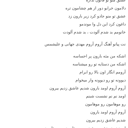
دلامون خرابو دور از هم چشامون تره
عشق تو منو جادو کرد زیر بارون زد
داغون کرد این دل وا موندمو
خانومم بد شدم آلودت ، بد شدم آلودت
نت پیانو آهنگ آروم آروم مهدی جهانی و علیشمس
اشکه من مثه بارون پر احساسه
اشکه من دستایه تو رو میشناسه
آرومم انگار اون بالا رو ابرام
دیوونه تو رو دیوونه وار میخوام
آروم آروم اومد بارون شدیم عاشق زدیم بیرون
اومد نم نم نشست شبنم
رو موهامون رو موهامون
آروم آروم اومد بارون
شدیم عاشق زدیم بیرون
اومد نم نم نشست شبنم رو موهامون رو موهامون