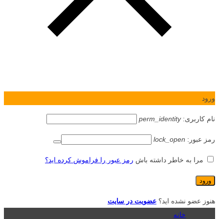
ورود
نام کاربری:
perm_identity
رمز عبور:
lock_open
مرا به خاطر داشته باش
رمز عبور را فراموش کرده اید؟
هنوز عضو نشده اید؟
عضویت در سایت
خانه