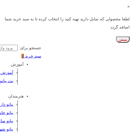
×
لطفا محصولی که تمایل دارید تهیه کنید را انتخاب کرده تا به سبد خرید شما
اضافه گردد
بستن
جستجو برای:
سبد خرید
0
آموزش
آموزش پی
نت پیانو
هنرمندان
پیانو دا
پیانو حا
پیانو سا
پیانو شه