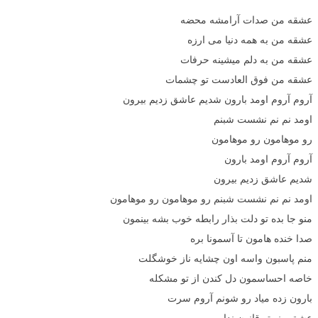
عشقه من صدات آرامشه محضه
عشقه من به همه دنیا می ارزه
عشقه من به دلم میشینه حرفات
عشقه من فوق العادست تو چشمات
آروم آروم اومد بارون شدیم عاشق زدیم بیرون
اومد نم نم نشست شبنم
رو موهامون رو موهامون
آروم آروم اومد بارون
شدیم عاشق زدیم بیرون
اومد نم نم نشست شبنم رو موهامون رو موهامون
منو جا بده تو دلت بذار رابطه خوب بشه بینمون
صدا خنده هامون تا آسمونا بره
منم پاسبون واسه اون چشایه ناز خوشگلت
خاصه احساسمون دل کندن از تو مشکله
بارون زده میاد رو شونم آروم سرت
عشق منو تو قانون نداره