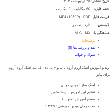
تاریخ انتشار:
۲۵ اردیبهشت ۱۴۰۳
حجم فایل:
60 مگابایت - 2 مگابایت
فرمت فایل
MP4 (1080P) - PDF
لایسنس:
دارد - نت دو
هماهنگی با:
VLC - MX
توضیحات
نقد و بررسی‌ها (0)
سوال و جواب
ویدئو آموزش آهنگ آروم آروم با پیانو + پی دی اف نت اهنگ آروم آروم
برای پیانو
آهنگ ساز : مهدی جهانی
تنظیم این آموزش : رضا سامیر
سطح آموزش : متوسط
مدت زمان ویدیو آموزشی : ۰۰:۰۲:۴۹