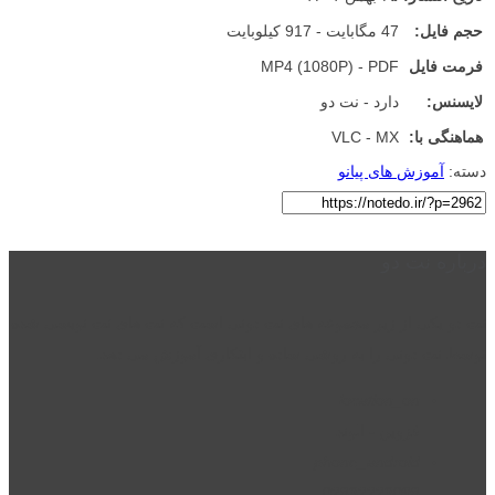
حجم فایل:
47 مگابایت - 917 کیلوبایت
فرمت فایل
MP4 (1080P) - PDF
لایسنس:
دارد - نت دو
هماهنگی با:
VLC - MX
دسته:
آموزش های پیانو
درباره نت دو
نت دو یکی از زیر مجموعه های نت دونی است که نت های نت نویسی شده
توسط نت دونی را به روشی ساده و ابتکاری آموزش می دهد.
location_on
قزوین - الوند
phone_android
02832223098