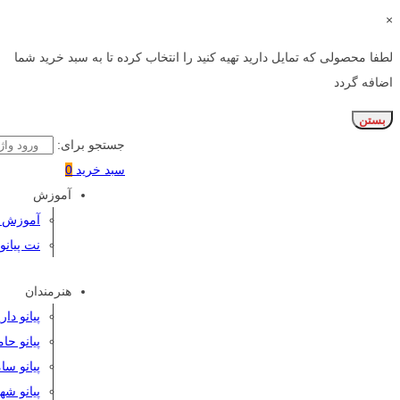
×
لطفا محصولی که تمایل دارید تهیه کنید را انتخاب کرده تا به سبد خرید شما
اضافه گردد
بستن
جستجو برای:
سبد خرید
0
آموزش
آموزش پی
نت پیانو
هنرمندان
پیانو دا
پیانو حا
پیانو سا
پیانو شه