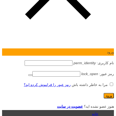
ورود
نام کاربری:
perm_identity
رمز عبور:
lock_open
مرا به خاطر داشته باش
رمز عبور را فراموش کرده اید؟
هنوز عضو نشده اید؟
عضویت در سایت
خانه