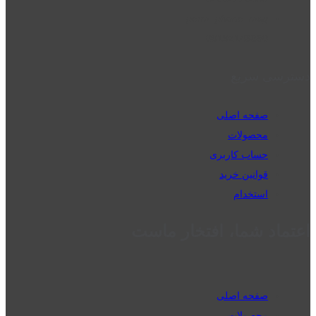
perm_phone_msg
09192143350
دسترسی سریع
صفحه اصلی
محصولات
حساب کاربری
قوانین خرید
استخدام
اعتماد شما، افتخار ماست
صفحه اصلی
محصولات