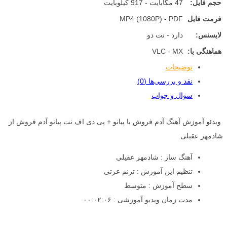
حجم فایل:
47 مگابایت - 917 کیلوبایت
فرمت فایل
MP4 (1080P) - PDF
لایسنس:
دارد - نت دو
هماهنگی با:
VLC - MX
توضیحات
نقد و بررسی‌ها (0)
سوال و جواب
ویدئو آموزش آهنگ آدم فروش با پیانو + پی دی اف نت پیانو آدم فروش از
شادمهر عقیلی
آهنگ ساز : شادمهر عقیلی
تنظیم این آموزش : ترنم عزتی
سطح آموزش : متوسط
مدت زمان ویدیو آموزشی : ۰۰:۰۲:۰۶