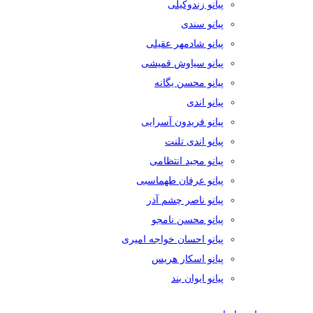
پیانو زندوکیلی
پیانو سندی
پیانو شادمهر عقیلی
پیانو سیاوش قمیشی
پیانو محسن یگانه
پیانو اندی
پیانو فریدون آسرایی
پیانو اندی تلنت
پیانو مجید انتظامی
پیانو عرفان طهماسبی
پیانو ناصر چشم آذر
پیانو محسن نامجو
پیانو احسان خواجه امیری
پیانو اسکار هریس
پیانو ایوان بند